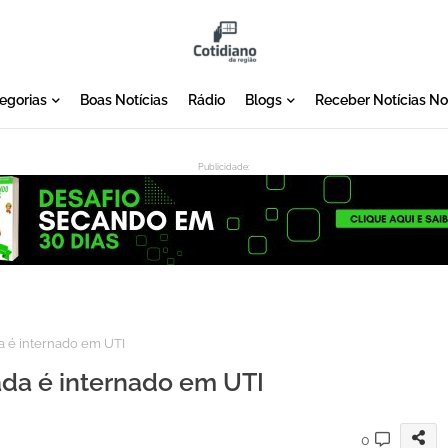
egorias
Boas Notícias
Rádio
Blogs
Receber Notícias N
Publicidade:
:
a é internado em UTI
da é internado em UTI
0