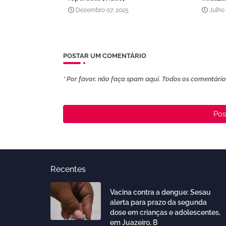
Dezembro 07, 2025
Julho
POSTAR UM COMENTÁRIO
* Por favor, não faça spam aqui. Todos os comentários
Pos
Recentes
Vacina contra a dengue: Sesau
alerta para prazo da segunda
dose em crianças e adolescentes,
em Juazeiro, B