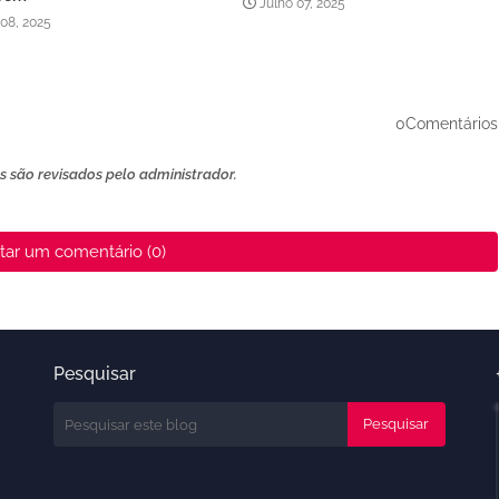
Julho 07, 2025
 08, 2025
0Comentários
 são revisados ​​pelo administrador.
tar um comentário (0)
Pesquisar