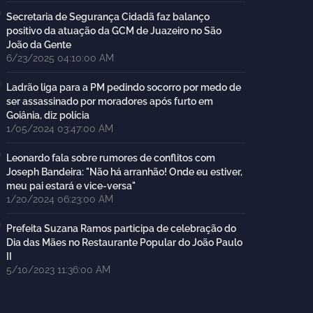
Secretaria de Segurança Cidadã faz balanço
positivo da atuação da GCM de Juazeiro no São
João da Gente
6/23/2025 04:10:00 AM
Ladrão liga para a PM pedindo socorro por medo de
ser assassinado por moradores após furto em
Goiânia, diz polícia
1/05/2024 03:47:00 AM
Leonardo fala sobre rumores de conflitos com
Joseph Bandeira: "Não há arranhão! Onde eu estiver,
meu pai estará e vice-versa"
1/20/2024 06:23:00 AM
Prefeita Suzana Ramos participa de celebração do
Dia das Mães no Restaurante Popular do João Paulo
II
5/10/2023 11:36:00 AM