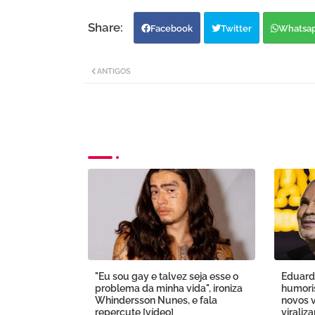
Facebook
Twitter
Whatsa
ANTIGOS
"Eu sou gay e talvez seja esse o
Eduard
problema da minha vida", ironiza
humoris
Whindersson Nunes, e fala
novos v
repercute [vídeo]
viraliz