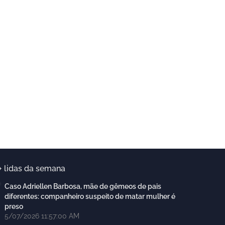
+ lidas da semana
Caso Adriellen Barbosa, mãe de gêmeos de pais
diferentes: companheiro suspeito de matar mulher é
preso
5/07/2026 11:57:00 AM