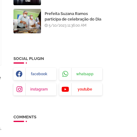
Onde eu estiver, meu pai
estará e vice-versa"
Prefeita Suzana Ramos
participa de celebração do Dia
das Mães no Restaurante
5/10/2023 11:36:00 AM
Popular do João Paulo II
SOCIAL PLUGIN
facebook
whatsapp
e
instagram
youtube
COMMENTS
,