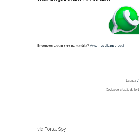
Encontrou algum erro na matéria?
Avise-nos clicando aqui!
O post 'Cantor da banda Unha Pintada é internado em UTI' apareceu primeiro no
C
Licença
Cópia sem citação da fonte
Portal Spy - Notícias de 
Portal Spy - Notícias de 
via Portal Spy