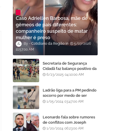
Caso Adriellen Barbosa, mãe de
gêmeos de pais diferentes:
companheiro suspeito de matar
mulher é preso
Cotidiano da Região
5/07/2026
11:57:00 AM
Secretaria de Segurança
Cidadã faz balanço positivo da
atuação da GCM de Juazeiro
6/23/2025 04:10:00 AM
no São João da Gente
Ladrão liga para a PM pedindo
socorro por medo de ser
assassinado por moradores
1/05/2024 03:47:00 AM
após furto em Goiânia, diz
polícia
Leonardo fala sobre rumores
de conflitos com Joseph
Bandeira: "Não há arranhão!
1/20/2024 06:23:00 AM