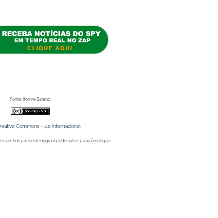
 Portal Spy.
Fonte: Iforme Baiano
reative Commons - 4.0 Internacional
 com link para este original pode sofrer punições legais.
Juazeiro (BA), Petrolina (PE) e Região. Blog de Notícias.
Juazeiro (BA), Petrolina (PE) e Região. Blog de Notícias.