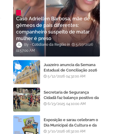
Caso Adriellen Barbosa, mãe de
gêmeos de pais diferentes:
companheiro suspeito de matar
mulher é preso
Cotidiano da Região
5/07/2026
11:57:00 AM
Juazeiro anuncia da Semana
Estadual de Conciliação 2026
com oportunidade para
5/12/2026 04:32:00 AM
regularização de débitos
Secretaria de Segurança
Cidadã faz balanço positivo da
atuação da GCM de Juazeiro
6/23/2025 04:10:00 AM
no São João da Gente
Exposição e sarau celebram o
Dia Municipal da Cultura e da
Poesia Manuca Almeida em
3/10/2026 06:32:00 AM