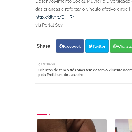
Desenvolvimento Social, Mulher e Diversidade 
das crianças e reforçar o vínculo afetivo entre […
http://dlvr.it/SljHRr
via Portal Spy
Facebook
Twitter
Whatsa
ANTIGOS
Crianças de zero a três anos têm desenvolvimento ac
pela Prefeitura de Juazeiro