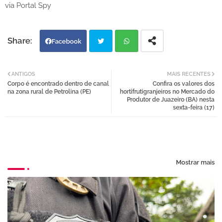
via Portal Spy
Facebook
Twi
Wh
ANTIGOS
MAIS RECENTES
Corpo é encontrado dentro de canal
Confira os valores dos
tter
atsa
na zona rural de Petrolina (PE)
hortifrutigranjeiros no Mercado do
Produtor de Juazeiro (BA) nesta
sexta-feira (17)
pp
Mostrar mais