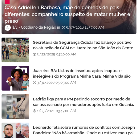
Caso Adriellen Barbosa, mãe de gêmeos de pais
diferentes: companheiro suspeito de matar mulher é
preso
Cotidiano da Região
5/07/2026 11:57:00 AM
Secretaria de Segurança Cidadã faz balanço positivo
da atuação da GCM de Juazeiro no São João da Gente
6/23/2025 04:10:00 AM
Juazeiro, BA: Listas de inscritos aptos, inaptos e
inelegíveis do Programa Minha Casa, Minha Vida são
divulgadas
3/31/2026 05:03:00 AM
Ladrão liga para a PM pedindo socorro por medo de
ser assassinado por moradores após furto em Goiânia,
diz polícia
1/05/2024 03:47:00 AM
Leonardo fala sobre rumores de conflitos com Joseph
Bandeira: "Não há arranhão! Onde eu estiver, meu pai