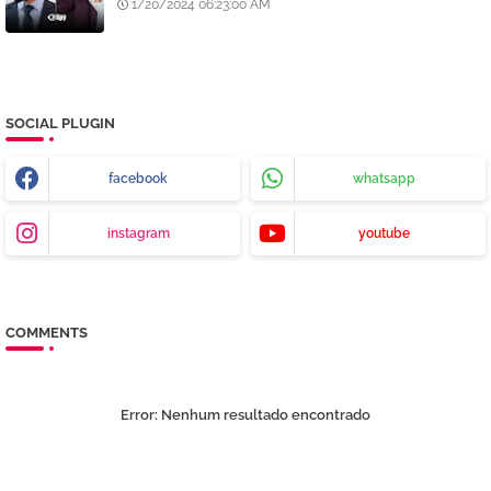
estará e vice-versa"
1/20/2024 06:23:00 AM
SOCIAL PLUGIN
facebook
whatsapp
instagram
youtube
COMMENTS
Error:
Nenhum resultado encontrado