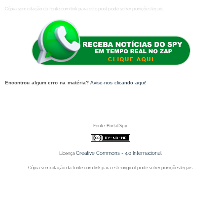
Cópia sem citação da fonte com link para este post pode sofrer punições legais.
Encontrou algum erro na matéria?
Avise-nos clicando aqui!
O post 'De carro-pipa para água
encanada: Suzana Ramos realiza promessa de campanha e leva benefício para mais de 300 famílias
na Vila Nova Vitória apareceu primeiro no Portal Spy.
Fonte: Portal Spy
Creative Commons - 4.0 Internacional
Licença
Cópia sem citação da fonte com link para este original pode sofrer punições legais.
Portal Spy - Notícias de Juazeiro (BA), Petrolina (PE) e Região. Blog de Notícias.
Portal Spy - Notícias de Juazeiro (BA), Petrolina (PE) e Região. Blog de Notícias.