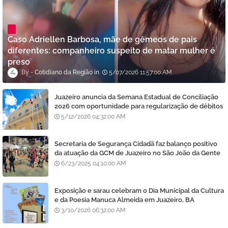
Caso Adriellen Barbosa, mãe de gêmeos de pais
diferentes: companheiro suspeito de matar mulher é
preso
Cotidiano da Região
5/07/2026 11:57:00 AM
Juazeiro anuncia da Semana Estadual de Conciliação
2026 com oportunidade para regularização de débitos
5/12/2026 04:32:00 AM
Secretaria de Segurança Cidadã faz balanço positivo
da atuação da GCM de Juazeiro no São João da Gente
6/23/2025 04:10:00 AM
Exposição e sarau celebram o Dia Municipal da Cultura
e da Poesia Manuca Almeida em Juazeiro, BA
3/10/2026 06:32:00 AM