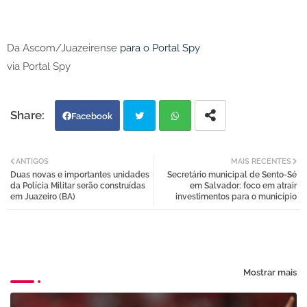
Da Ascom/Juazeirense
para o Portal Spy
via Portal Spy
Facebook
Twi
Wh
ANTIGOS
MAIS RECENTES
Duas novas e importantes unidades
Secretário municipal de Sento-Sé
tter
atsa
da Polícia Militar serão construídas
em Salvador: foco em atrair
em Juazeiro (BA)
investimentos para o município
pp
Mostrar mais