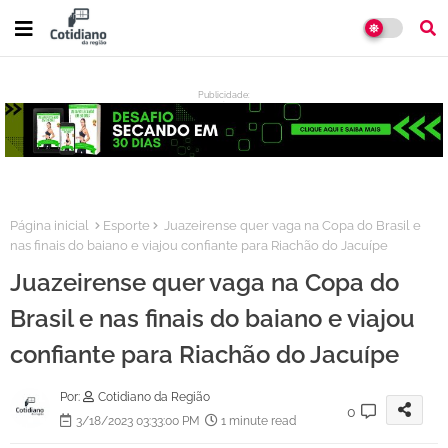
Publicidade:
:
Página inicial
Esporte
Juazeirense quer vaga na Copa do Brasil e
nas finais do baiano e viajou confiante para Riachão do Jacuípe
Juazeirense quer vaga na Copa do
Brasil e nas finais do baiano e viajou
confiante para Riachão do Jacuípe
Por:
Cotidiano da Região
0
3/18/2023 03:33:00 PM
1 minute read