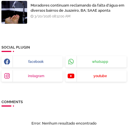
Moradores continuam reclamando da falta d'água em
diversos bairros de Juazeiro, BA; SAAE aponta
manutenção e lavagem de filtros
3/20/2026 08:12:00 AM
SOCIAL PLUGIN
facebook
whatsapp
instagram
youtube
COMMENTS
Error:
Nenhum resultado encontrado