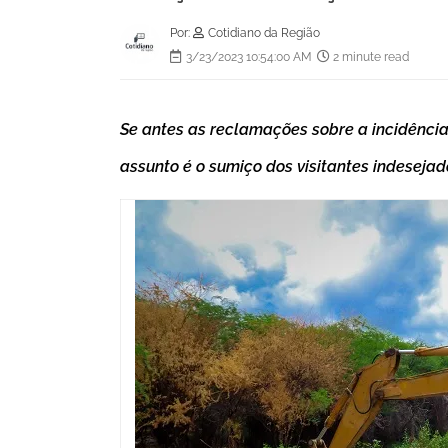
Por:
Cotidiano da Região
3/23/2023 10:54:00 AM
2 minute read
Se antes as reclamações sobre a incidênci
assunto é o sumiço dos visitantes indesejad