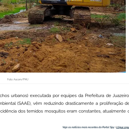
Foto: Ascom/PMJ
chos urbanos) executada por equipes da Prefeitura de Juazeiro
iental (SAAE), vêm reduzindo drasticamente a proliferação d
ncidência dos temidos mosquitos eram constantes, atualmente 
Veja as notícias mais recentes do Portal Spy:
(
clique aqu