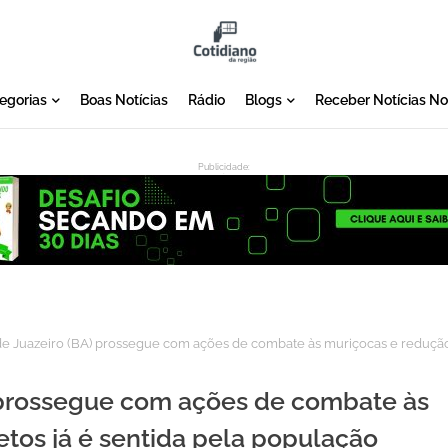
egorias
Boas Notícias
Rádio
Blogs
Receber Notícias N
Publicidade:
:
de Juazeiro (BA) prossegue com ações de combate às muriçocas e reduçã
) prossegue com ações de combate às
etos já é sentida pela população