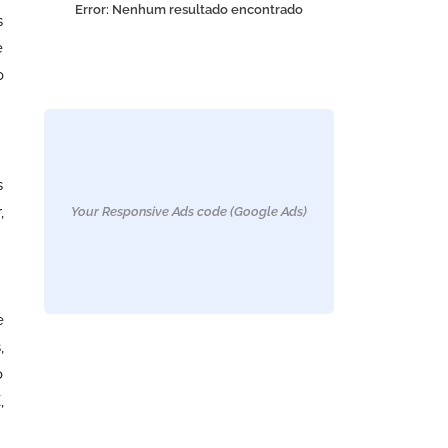
Error:
Nenhum resultado encontrado
s
e
o
s
,
Your Responsive Ads code (Google Ads)
e
,
o
,