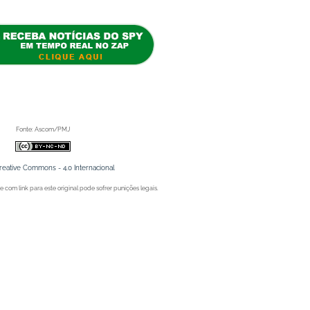
s e redução de insetos já é sentida pela população' apareceu primeiro no Portal Spy.
Fonte: Ascom/PMJ
reative Commons - 4.0 Internacional
 com link para este original pode sofrer punições legais.
Juazeiro (BA), Petrolina (PE) e Região. Blog de Notícias.
Juazeiro (BA), Petrolina (PE) e Região. Blog de Notícias.