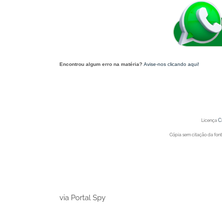
Encontrou algum erro na matéria?
Avise-nos clicando aqui!
O post 'Prefeitura de Juazeiro (BA) prossegue com ações de combate às muriçoca
C
Licença
Cópia sem citação da fonte
Portal Spy - Notícias de 
Portal Spy - Notícias de 
via Portal Spy