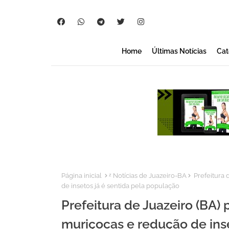
Home
Últimas Notícias
Cat
Página inicial
ᶻ Notícias de Juazeiro-BA
Prefeitura 
de insetos já é sentida pela população
Prefeitura de Juazeiro (BA
muriçocas e redução de ins