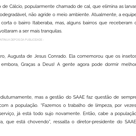
 de Cálcio, popularmente chamado de cal, que elimina as larva
iodegradável, não agride o meio ambiente. Atualmente, a equip
orta o bairro Itaberaba, mas, alguns bairros que receberam 
ltaram a ser mais tranquilas.
NTINUA DEPOIS DA PUBLICIDADE -
ro, Augusta de Jesus Conrado. Ela comemorou que os inseto
m embora, Graças a Deus! A gente agora pode dormir melhor
do diuturnamente, mas a gestão do SAAE faz questão de sempr
 com a população. “Fazemos o trabalho de limpeza, por vezes
erviço, já está todo sujo novamente. Então, cabe a populaçã
a, que está chovendo”, ressalta o diretor-presidente do SAAE