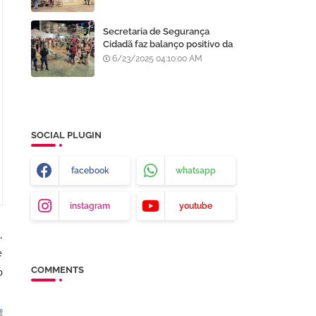
Processo Seletivo da AMA
Secretaria de Segurança
Cidadã faz balanço positivo da
atuação da GCM de Juazeiro
6/23/2025 04:10:00 AM
no São João da Gente
SOCIAL PLUGIN
facebook
whatsapp
instagram
youtube
,
e
COMMENTS
o
i
)