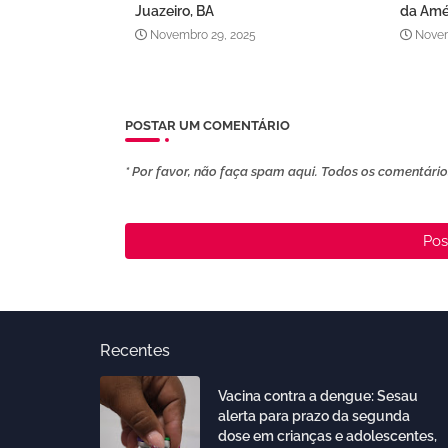
Juazeiro, BA
da Amé
Novembro 29, 2025
Novem
POSTAR UM COMENTÁRIO
* Por favor, não faça spam aqui. Todos os comentários
Pos
Recentes
Vacina contra a dengue: Sesau
alerta para prazo da segunda
dose em crianças e adolescentes,