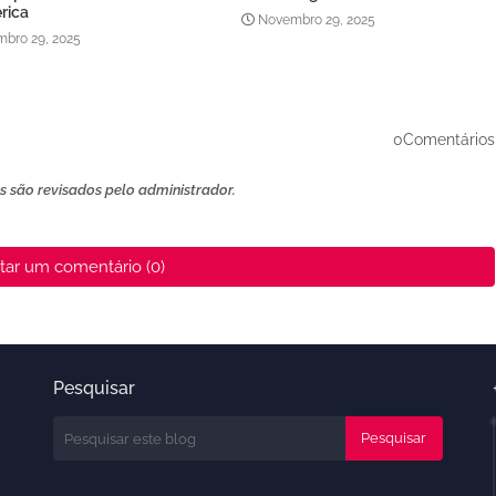
rica
Novembro 29, 2025
bro 29, 2025
0Comentários
 são revisados ​​pelo administrador.
tar um comentário (0)
Pesquisar