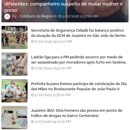
diferentes: companheiro suspeito de matar mulher é
preso
Cotidiano da Região
5/07/2026 11:57:00 AM
Secretaria de Segurança Cidadã faz balanço positivo
da atuação da GCM de Juazeiro no São João da Gente
6/23/2025 04:10:00 AM
Ladrão liga para a PM pedindo socorro por medo de
ser assassinado por moradores após furto em Goiânia,
diz polícia
1/05/2024 03:47:00 AM
Prefeita Suzana Ramos participa de celebração do Dia
das Mães no Restaurante Popular do João Paulo II
5/10/2023 11:36:00 AM
Juazeiro (BA): Dois homens são presos em ponto de
tráfico de drogas no bairro Centenário
2/27/2026 04:12:00 AM