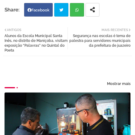
Facebook
Twi
Wh
ANTIGOS
MAIS RECENTES
Alunos da Escola Municipal Santa
Segurança nas escolas é tema de
tter
atsa
Inês, no distrito de Maniçoba, visitam
palestra para servidores municipais
exposição “Palavras” no Quintal do
da prefeitura de juazeiro
Poeta
pp
Mostrar mais