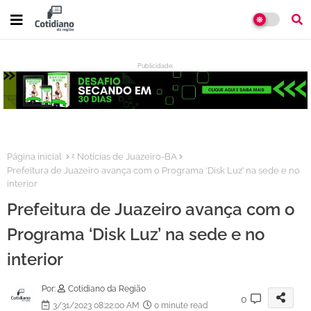
Publicidade:
:
Página inicial
ᶻ Notícias de Juazeiro-BA
Prefeitura de Juazeiro avança com o Programa ‘Disk Luz’ na sede e no
interior
Prefeitura de Juazeiro avança com o
Programa ‘Disk Luz’ na sede e no
interior
Por:
Cotidiano da Região
0
3/31/2023 08:22:00 AM
0 minute read