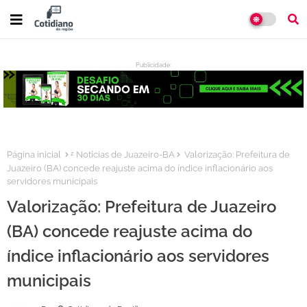
Publicidade:
:
Página inicial
ᶻ Notícias de Juazeiro-BA
Valorização: Prefeitura de
Juazeiro (BA) concede reajuste acima do índice inflacionário aos
servidores municipais
Valorização: Prefeitura de Juazeiro
(BA) concede reajuste acima do
índice inflacionário aos servidores
municipais