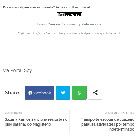
Encontrou algum erro na matéria?
Avise-nos clicando aqui!
Creative Commons - 4.0 Internacional
Licença
Cópia sem citação da fonte com link para este original pode sofrer punições legais.
Portal Spy - Notícias de Juazeiro (BA), Petrolina (PE) e Região. Blog de Notícias.
Portal Spy - Notícias de Juazeiro (BA), Petrolina (PE) e Região. Blog de Notícias.
via Portal Spy
Facebook
Twi
Wh
ANTIGOS
MAIS RECENTES
Suzana Ramos sanciona reajuste no
Transporte escolar de Juazeiro
tter
atsa
piso salarial do Magistério
paralisa atividades por tempo
indeterminado
pp