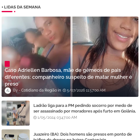
+ LIDAS DA SEMANA
Caso Adriellen Barbosa, mãe de gêmeos de pais
diferentes: companheiro suspeito de matar mulher é
preso
Cotidiano da Região
5/07/2026 11:57:00 AM
Ladrão liga para a PM pedindo socorro por medo de
ser assassinado por moradores após furto em Goiânia,
diz polícia
1/05/2024 03:47:00 AM
Juazeiro (BA): Dois homens são presos em ponto de
tráfico de drogas no bairro Centenário