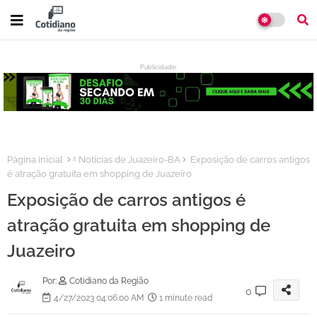
Publicidade:
:
Página inicial
ᶻ Notícias de Juazeiro-BA
Exposição de carros antigos
é atração gratuita em shopping de Juazeiro
Exposição de carros antigos é
atração gratuita em shopping de
Juazeiro
Por:
Cotidiano da Região
0
4/27/2023 04:06:00 AM
1 minute read