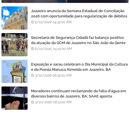
Juazeiro anuncia da Semana Estadual de Conciliação
2026 com oportunidade para regularização de débitos
5/12/2026 04:32:00 AM
Secretaria de Segurança Cidadã faz balanço positivo
da atuação da GCM de Juazeiro no São João da Gente
6/23/2025 04:10:00 AM
Exposição e sarau celebram o Dia Municipal da Cultura
e da Poesia Manuca Almeida em Juazeiro, BA
3/10/2026 06:32:00 AM
Moradores continuam reclamando da falta d'água em
diversos bairros de Juazeiro, BA; SAAE aponta
manutenção e lavagem de filtros
3/20/2026 08:12:00 AM