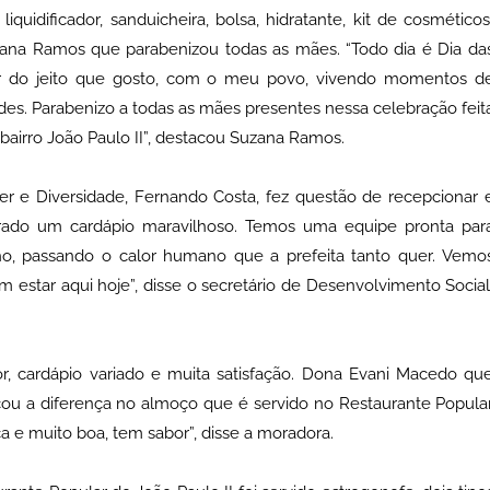
quidificador, sanduicheira, bolsa, hidratante, kit de cosméticos
uzana Ramos que parabenizou todas as mães. “Todo dia é Dia da
r do jeito que gosto, com o meu povo, vivendo momentos d
ndes. Parabenizo a todas as mães presentes nessa celebração feit
bairro João Paulo II”, destacou Suzana Ramos.
er e Diversidade, Fernando Costa, fez questão de recepcionar 
arado um cardápio maravilhoso. Temos uma equipe pronta par
ho, passando o calor humano que a prefeita tanto quer. Vemo
 estar aqui hoje”, disse o secretário de Desenvolvimento Social
r, cardápio variado e muita satisfação. Dona Evani Macedo qu
ou a diferença no almoço que é servido no Restaurante Popula
ça e muito boa, tem sabor”, disse a moradora.