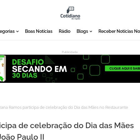
egorias
Boas Notícias
Rádio
Blogs
Receber Notícias N
Publicidade:
:
zana Ramos participa de celebração do Dia das Mães no Restaurante
icipa de celebração do Dia das Mães
oão Paulo II