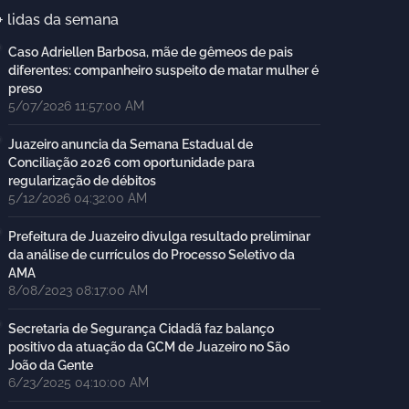
+ lidas da semana
Caso Adriellen Barbosa, mãe de gêmeos de pais
diferentes: companheiro suspeito de matar mulher é
preso
5/07/2026 11:57:00 AM
Juazeiro anuncia da Semana Estadual de
Conciliação 2026 com oportunidade para
regularização de débitos
5/12/2026 04:32:00 AM
Prefeitura de Juazeiro divulga resultado preliminar
da análise de currículos do Processo Seletivo da
AMA
8/08/2023 08:17:00 AM
Secretaria de Segurança Cidadã faz balanço
positivo da atuação da GCM de Juazeiro no São
João da Gente
6/23/2025 04:10:00 AM