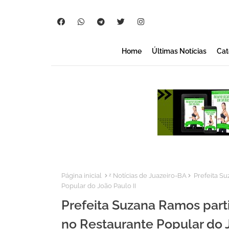
Home
Últimas Notícias
Cat
Página inicial
ᶻ Notícias de Juazeiro-BA
Prefeita Su
Popular do João Paulo II
Prefeita Suzana Ramos part
no Restaurante Popular do J