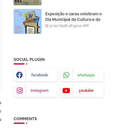
no São João da Gente
Exposição e sarau celebram o
Dia Municipal da Cultura e da
Poesia Manuca Almeida em
3/10/2026 06:32:00 AM
Juazeiro, BA
SOCIAL PLUGIN
facebook
whatsapp
instagram
youtube
A
m
COMMENTS
u