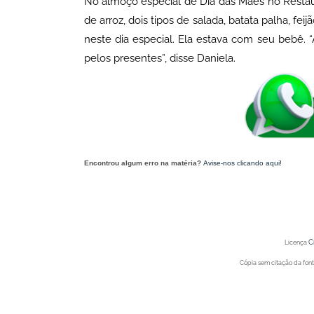
No almoço especial de Dia das Mães no Restaura
de arroz, dois tipos de salada, batata palha, fe
neste dia especial. Ela estava com seu bebê
pelos presentes”, disse Daniela.
Encontrou algum erro na matéria?
Avise-nos clicando aqui!
O post 'Prefeita Suzana Ramos participa de celebração do Dia das Mães no Rest
C
Licença
Cópia sem citação da fonte
Portal Spy - Notícias de 
Portal Spy - Notícias de 