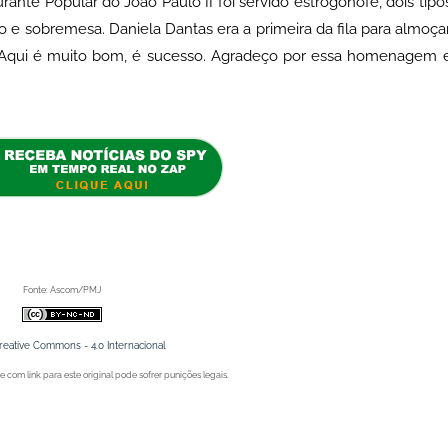
nte Popular do João Paulo II foi servido estrogonofe, dois tipo
ijão e sobremesa. Daniela Dantas era a primeira da fila para almoça
. “Aqui é muito bom, é sucesso. Agradeço por essa homenagem 
aurante Popular do João Paulo II' apareceu primeiro no Portal Spy.
Fonte: Ascom/PMJ
reative Commons - 4.0 Internacional
 com link para este original pode sofrer punições legais.
Juazeiro (BA), Petrolina (PE) e Região. Blog de Notícias.
Juazeiro (BA), Petrolina (PE) e Região. Blog de Notícias.