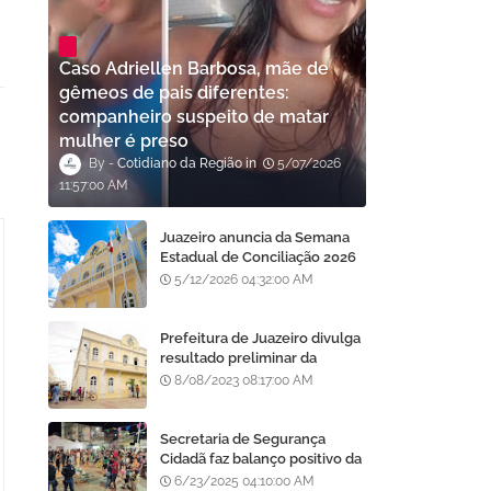
Caso Adriellen Barbosa, mãe de
gêmeos de pais diferentes:
companheiro suspeito de matar
mulher é preso
Cotidiano da Região
5/07/2026
11:57:00 AM
Juazeiro anuncia da Semana
Estadual de Conciliação 2026
com oportunidade para
5/12/2026 04:32:00 AM
regularização de débitos
Prefeitura de Juazeiro divulga
resultado preliminar da
análise de currículos do
8/08/2023 08:17:00 AM
Processo Seletivo da AMA
Secretaria de Segurança
Cidadã faz balanço positivo da
atuação da GCM de Juazeiro
6/23/2025 04:10:00 AM