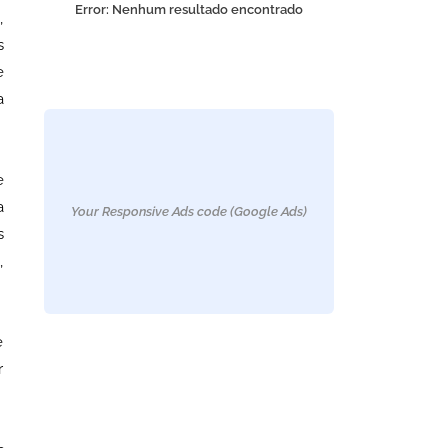
Error:
Nenhum resultado encontrado
,
s
e
a
e
a
Your Responsive Ads code (Google Ads)
s
,
e
r