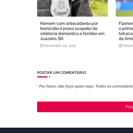
Homem com antecedente por
Flamen
homicídio é preso suspeito de
o prime
violência doméstica e familiar em
tetrac
Juazeiro, BA
da Amé
Novembro 29, 2025
Novem
POSTAR UM COMENTÁRIO
* Por favor, não faça spam aqui. Todos os comentários
Pos