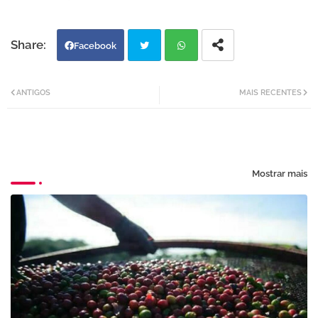
Facebook
Twi
Wh
ANTIGOS
MAIS RECENTES
tter
atsa
pp
Mostrar mais