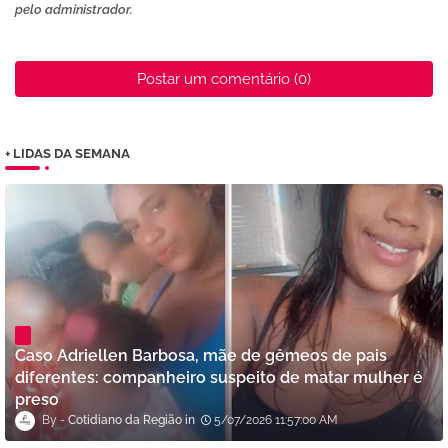
pelo administrador.
Postar um comentário (0)
+ LIDAS DA SEMANA
Caso Adriellen Barbosa, mãe de gêmeos de pais
diferentes: companheiro suspeito de matar mulher é
preso
Cotidiano da Região
5/07/2026 11:57:00 AM