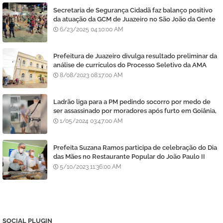
Secretaria de Segurança Cidadã faz balanço positivo
da atuação da GCM de Juazeiro no São João da Gente
6/23/2025 04:10:00 AM
Prefeitura de Juazeiro divulga resultado preliminar da
análise de currículos do Processo Seletivo da AMA
8/08/2023 08:17:00 AM
Ladrão liga para a PM pedindo socorro por medo de
ser assassinado por moradores após furto em Goiânia,
diz polícia
1/05/2024 03:47:00 AM
Prefeita Suzana Ramos participa de celebração do Dia
das Mães no Restaurante Popular do João Paulo II
5/10/2023 11:36:00 AM
SOCIAL PLUGIN