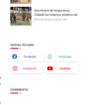
Processo Seletivo da AMA
Secretaria de Segurança
Cidadã faz balanço positivo da
atuação da GCM de Juazeiro
6/23/2025 04:10:00 AM
no São João da Gente
SOCIAL PLUGIN
facebook
whatsapp
instagram
youtube
a
o
COMMENTS
e