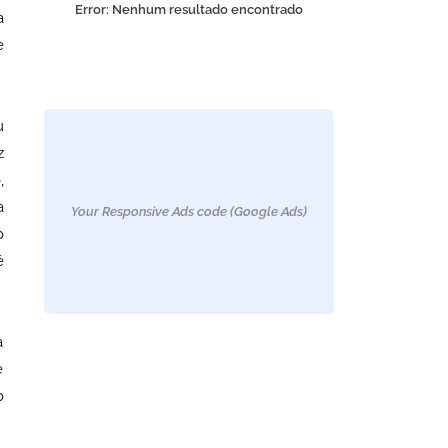
Error:
Nenhum resultado encontrado
a
e
u
z
,
a
Your Responsive Ads code (Google Ads)
o
é
a
e
o