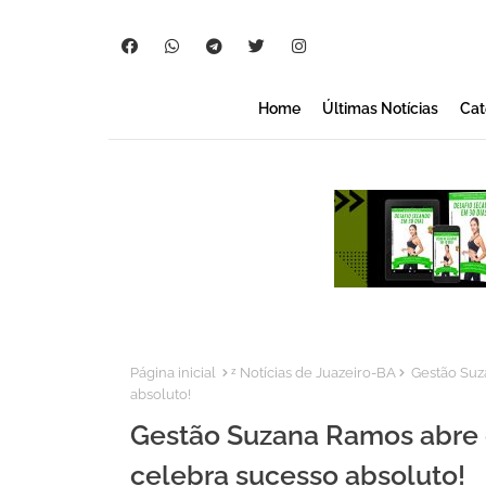
Home
Últimas Notícias
Cat
Página inicial
ᶻ Notícias de Juazeiro-BA
Gestão Suza
absoluto!
Gestão Suzana Ramos abre o
celebra sucesso absoluto!