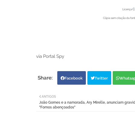
C
Licença
Cópia sem citação da fonte
Portal Spy - Notícias de 
Portal Spy - Notícias de 
via Portal Spy
Facebook
Twitter
Whatsa
ANTIGOS
João Gomes e a namorada, Ary Mirelle, anunciam gravid
"Fomos abençoados"