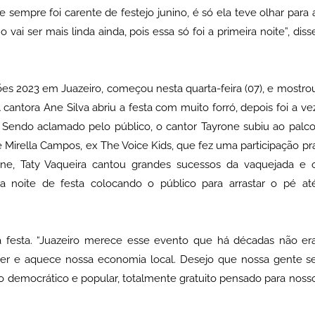
e sempre foi carente de festejo junino, é só ela teve olhar para 
 vai ser mais linda ainda, pois essa só foi a primeira noite”, diss
ções 2023 em Juazeiro, começou nesta quarta-feira (07), e mostro
cantora Ane Silva abriu a festa com muito forró, depois foi a ve
 Sendo aclamado pelo público, o cantor Tayrone subiu ao palco
 Mirella Campos, ex The Voice Kids, que fez uma participação pr
rone, Taty Vaqueira cantou grandes sucessos da vaquejada e 
ra noite de festa colocando o público para arrastar o pé at
a festa. “Juazeiro merece esse evento que há décadas não er
, lazer e aquece nossa economia local. Desejo que nossa gente s
to democrático e popular, totalmente gratuito pensado para noss