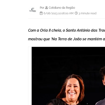
Por:
Cotidiano da Região
6/08/2023 10:06:00 AM
3 minute read
Com a Orla II cheia, o Santo Antônio das Tr
mostrou que ‘Na Terra de João se mantém a 