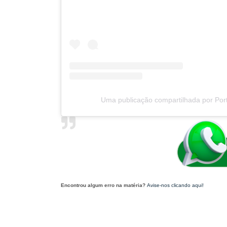
Uma publicação compartilhada por Port
Encontrou algum erro na matéria?
Avise-nos clicando aqui!
O post 'Gestão Suzana Ramos abre o Santo Antônio das Tradições e celebra suce