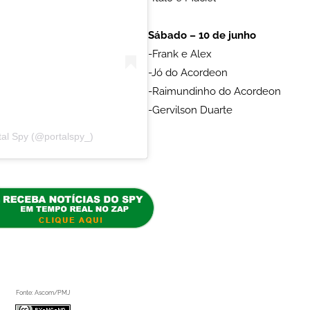
Sábado – 10 de junho
-Frank e Alex
-Jó do Acordeon
-Raimundinho do Acordeon
-Gervilson Duarte
al Spy (@portalspy_)
sso absoluto!' apareceu primeiro no Portal Spy.
Fonte: Ascom/PMJ