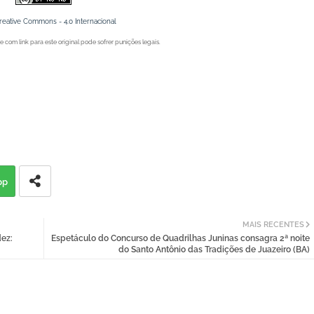
reative Commons - 4.0 Internacional
 com link para este original pode sofrer punições legais.
Juazeiro (BA), Petrolina (PE) e Região. Blog de Notícias.
Juazeiro (BA), Petrolina (PE) e Região. Blog de Notícias.
pp
MAIS RECENTES
ez:
Espetáculo do Concurso de Quadrilhas Juninas consagra 2ª noite
do Santo Antônio das Tradições de Juazeiro (BA)