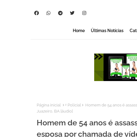
Home
Últimas Notícias
Cat
Página inicial
ᶻ Policial
Homem de 54 anos é assass
Juazeiro, BA [áudio]
Homem de 54 anos é assas
esposa por chamada de víde