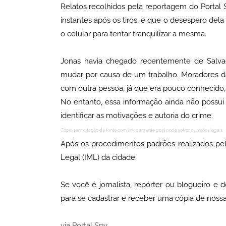
Relatos recolhidos pela reportagem do Porta
instantes após os tiros, e que o desespero del
o celular para tentar tranquilizar a mesma.
Jonas havia chegado recentemente de Salv
mudar por causa de um trabalho. Moradores da 
com outra pessoa, já que era pouco conhecido, 
No entanto, essa informação ainda não possui con
identificar as motivações e autoria do crime.
Cópia sem citação da fonte com link para este post pode sofrer punições legais.
Após os procedimentos padrões realizados pela
Legal (IML) da cidade.
Se você é jornalista, repórter ou blogueiro e
para se cadastrar e receber uma cópia de nos
via Portal Spy