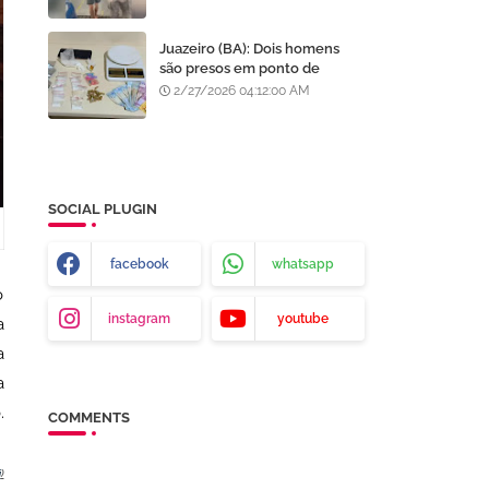
após furto em Goiânia, diz
polícia
Juazeiro (BA): Dois homens
são presos em ponto de
tráfico de drogas no bairro
2/27/2026 04:12:00 AM
Centenário
SOCIAL PLUGIN
facebook
whatsapp
o
instagram
youtube
a
a
a
.
COMMENTS
i
)