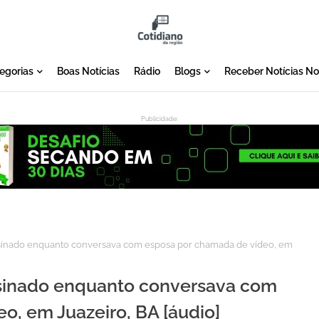
egorias
Boas Notícias
Rádio
Blogs
Receber Notícias N
Publicidade:
:
inado enquanto conversava com esposa por chamada de vídeo, em
sinado enquanto conversava com
o, em Juazeiro, BA [áudio]