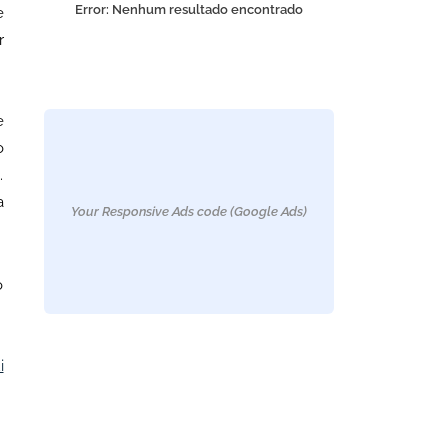
Error:
Nenhum resultado encontrado
e
r
e
o
.
a
Your Responsive Ads code (Google Ads)
o
i