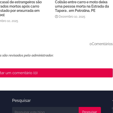
casal de estrangeiros são
Colisão entre carro e moto deixa
rados mortos após carro
uma pessoa morta na Estrada da
astado por enxurrada em
Tapera , em Petrolina, PE
eo]
Dezembro 10, 2025
bro 10, 2025
0Comentários
 são revisados ​​pelo administrador.
tar um comentário (0)
Pesquisar