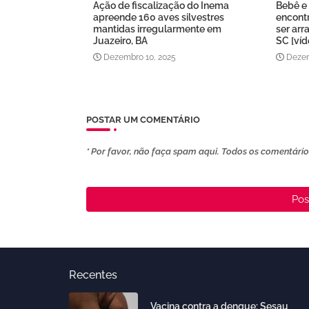
Ação de fiscalização do Inema
Bebê e 
apreende 160 aves silvestres
encont
mantidas irregularmente em
ser arr
Juazeiro, BA
SC [víd
Dezembro 10, 2025
Dezem
POSTAR UM COMENTÁRIO
* Por favor, não faça spam aqui. Todos os comentários
Pos
Recentes
Vacina contra a dengue: Sesau