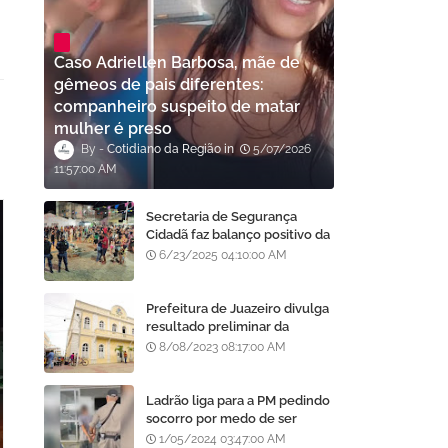
Caso Adriellen Barbosa, mãe de
gêmeos de pais diferentes:
companheiro suspeito de matar
mulher é preso
Cotidiano da Região
5/07/2026
11:57:00 AM
Secretaria de Segurança
Cidadã faz balanço positivo da
atuação da GCM de Juazeiro
6/23/2025 04:10:00 AM
no São João da Gente
Prefeitura de Juazeiro divulga
resultado preliminar da
análise de currículos do
8/08/2023 08:17:00 AM
Processo Seletivo da AMA
Ladrão liga para a PM pedindo
socorro por medo de ser
assassinado por moradores
1/05/2024 03:47:00 AM