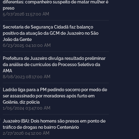
diferentes: companheiro suspeito de matar mulher é
preso
5/07/2026 11:57:00 AM
Secretaria de Segurança Cidadã faz balanço
positivo da atuação da GCM de Juazeiro no São
João da Gente
6/23/2025 04:10:00 AM
Prefeitura de Juazeiro divulga resultado preliminar
da análise de currículos do Processo Seletivo da
AMA
8/08/2023 08:17:00 AM
Ladrão liga para a PM pedindo socorro por medo de
ser assassinado por moradores após furto em
Goiânia, diz polícia
1/05/2024 03:47:00 AM
Juazeiro (BA): Dois homens são presos em ponto de
tráfico de drogas no bairro Centenário
2/27/2026 04:12:00 AM