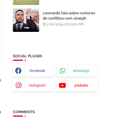
recentemente
Leonardo fala sobre rumores
de conflitos com Joseph
Bandeira: "Não há arranhão!
1/20/2024 06:23:00 AM
Onde eu estiver, meu pai
estará e vice-versa"
SOCIAL PLUGIN
facebook
whatsapp
m
instagram
youtube
a
COMMENTS