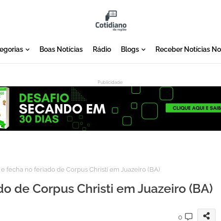
egorias
Boas Notícias
Rádio
Blogs
Receber Notícias N
Publicidade:
:
e fecha no feriado de Corpus Christi em Juazeiro (BA)
do de Corpus Christi em Juazeiro (BA)
0