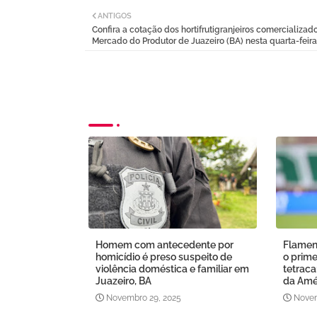
ANTIGOS
Confira a cotação dos hortifrutigranjeiros comercializad
Mercado do Produtor de Juazeiro (BA) nesta quarta-feira
Homem com antecedente por
Flamen
homicídio é preso suspeito de
o prime
violência doméstica e familiar em
tetrac
Juazeiro, BA
da Amé
Novembro 29, 2025
Novem