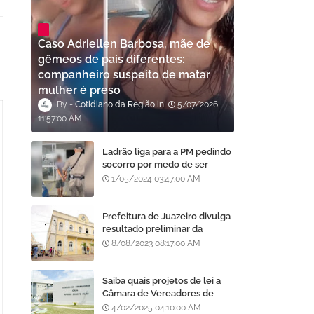
Caso Adriellen Barbosa, mãe de
gêmeos de pais diferentes:
companheiro suspeito de matar
mulher é preso
Cotidiano da Região
5/07/2026
11:57:00 AM
Ladrão liga para a PM pedindo
socorro por medo de ser
assassinado por moradores
1/05/2024 03:47:00 AM
após furto em Goiânia, diz
polícia
Prefeitura de Juazeiro divulga
resultado preliminar da
análise de currículos do
8/08/2023 08:17:00 AM
Processo Seletivo da AMA
Saiba quais projetos de lei a
Câmara de Vereadores de
Juazeiro aprovou
4/02/2025 04:10:00 AM