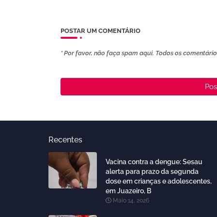
POSTAR UM COMENTÁRIO
* Por favor, não faça spam aqui. Todos os comentários
Pos
Recentes
Vacina contra a dengue: Sesau
alerta para prazo da segunda
dose em crianças e adolescentes,
em Juazeiro, B
Maio 14, 2026