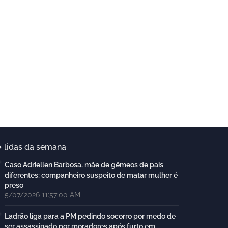
+ lidas da semana
Caso Adriellen Barbosa, mãe de gêmeos de pais
diferentes: companheiro suspeito de matar mulher é
preso
5/07/2026 11:57:00 AM
Ladrão liga para a PM pedindo socorro por medo de
ser assassinado por moradores após furto em