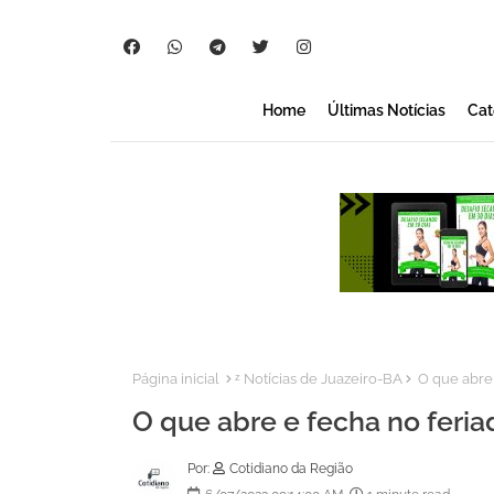
Home
Últimas Notícias
Cat
Página inicial
ᶻ Notícias de Juazeiro-BA
O que abre 
O que abre e fecha no feria
Por:
Cotidiano da Região