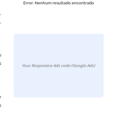
Error:
Nenhum resultado encontrado
,
,
s
s
Your Responsive Ads code (Google Ads)
e
s