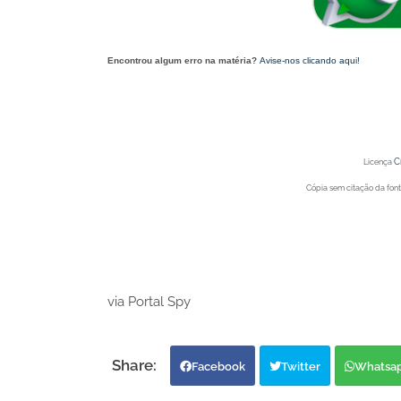
Encontrou algum erro na matéria?
Avise-nos clicando aqui!
O post 'O que abre e fecha no feriado de Corpus Christi em Juazeiro (BA)' aparec
C
Licença
Cópia sem citação da fonte
Portal Spy - Notícias de 
Portal Spy - Notícias de 
via Portal Spy
Facebook
Twitter
Whatsa