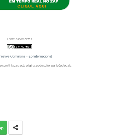
eu primeiro no Portal Spy.
Fonte: Ascom/PMJ
reative Commons - 4.0 Internacional
 com link para este original pode sofrer punições legais.
Juazeiro (BA), Petrolina (PE) e Região. Blog de Notícias.
Juazeiro (BA), Petrolina (PE) e Região. Blog de Notícias.
pp