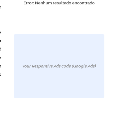
Error:
Nenhum resultado encontrado
o
o
o
á
e
m
Your Responsive Ads code (Google Ads)
o