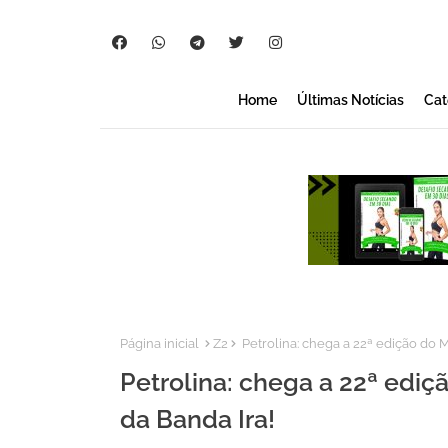
Home
Últimas Notícias
Cat
Página inicial
Z2
Petrolina: chega a 22ª edição do M
Petrolina: chega a 22ª ediç
da Banda Ira!