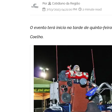
Por:
Cotidiano da Região
7/03/2023 04:21:00 PM
2 minute read
O evento terá início na tarde de quinta-feir
Coelho.