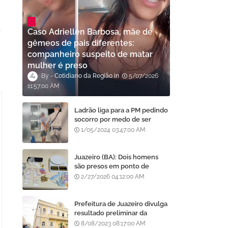
Caso Adriellen Barbosa, mãe de
gêmeos de pais diferentes:
companheiro suspeito de matar
mulher é preso
Cotidiano da Região
5/07/2026
11:57:00 AM
Ladrão liga para a PM pedindo
socorro por medo de ser
assassinado por moradores
1/05/2024 03:47:00 AM
após furto em Goiânia, diz
polícia
Juazeiro (BA): Dois homens
são presos em ponto de
tráfico de drogas no bairro
2/27/2026 04:12:00 AM
Centenário
Prefeitura de Juazeiro divulga
resultado preliminar da
análise de currículos do
8/08/2023 08:17:00 AM