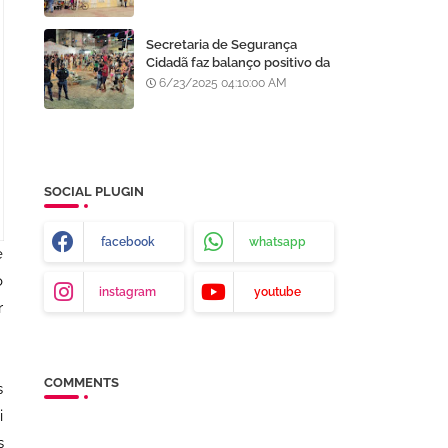
Processo Seletivo da AMA
Secretaria de Segurança
Cidadã faz balanço positivo da
atuação da GCM de Juazeiro
6/23/2025 04:10:00 AM
no São João da Gente
SOCIAL PLUGIN
facebook
whatsapp
e
o
instagram
youtube
r
COMMENTS
s
i
s