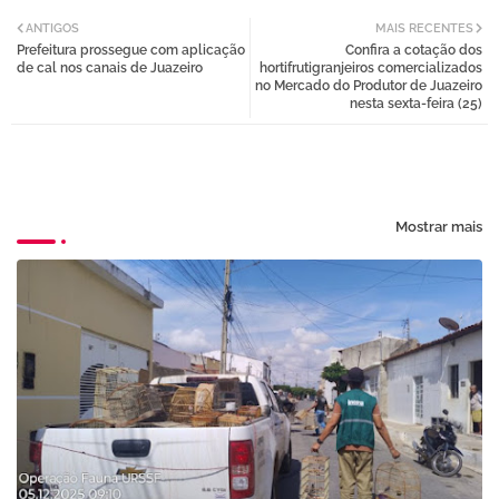
Twi
Wh
ANTIGOS
MAIS RECENTES
Prefeitura prossegue com aplicação
Confira a cotação dos
tter
atsa
de cal nos canais de Juazeiro
hortifrutigranjeiros comercializados
no Mercado do Produtor de Juazeiro
nesta sexta-feira (25)
pp
Mostrar mais