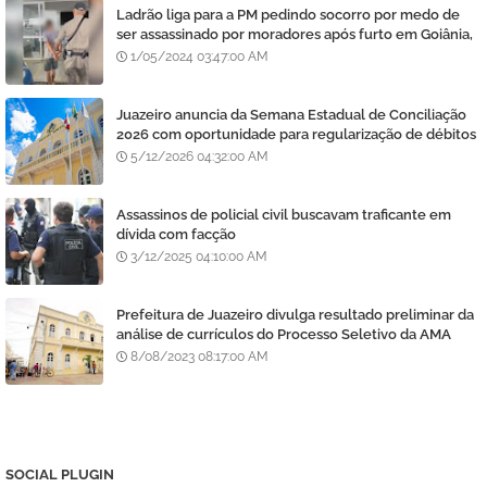
Ladrão liga para a PM pedindo socorro por medo de
ser assassinado por moradores após furto em Goiânia,
diz polícia
1/05/2024 03:47:00 AM
Juazeiro anuncia da Semana Estadual de Conciliação
2026 com oportunidade para regularização de débitos
5/12/2026 04:32:00 AM
Assassinos de policial civil buscavam traficante em
dívida com facção
3/12/2025 04:10:00 AM
Prefeitura de Juazeiro divulga resultado preliminar da
análise de currículos do Processo Seletivo da AMA
8/08/2023 08:17:00 AM
SOCIAL PLUGIN