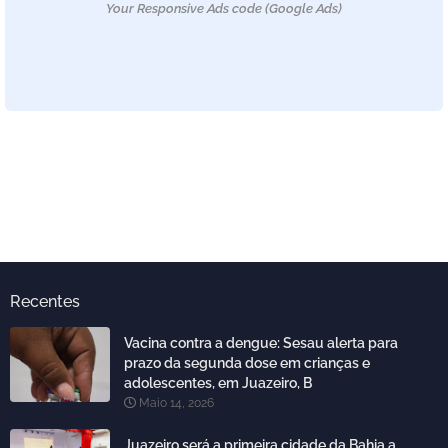
Your Responsive Ads code (Google Ads)
Recentes
Vacina contra a dengue: Sesau alerta para
prazo da segunda dose em crianças e
adolescentes, em Juazeiro, B
Maio 14, 2026
Juazeiro será a primeira cidade da Bahia a