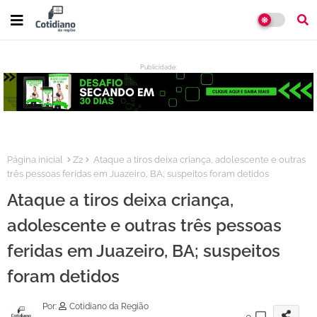
Publicidade:
:
Página inicial
Z2
Ataque a tiros deixa criança, adolescente e outras
três pessoas feridas em Juazeiro, BA; suspeitos foram detidos
Ataque a tiros deixa criança,
adolescente e outras três pessoas
feridas em Juazeiro, BA; suspeitos
foram detidos
Por:
Cotidiano da Região
0