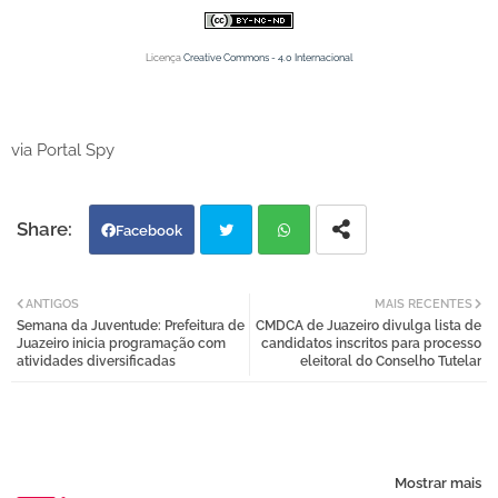
Licença
Creative Commons - 4.0 Internacional
via Portal Spy
Facebook
Twi
Wh
ANTIGOS
MAIS RECENTES
Semana da Juventude: Prefeitura de
CMDCA de Juazeiro divulga lista de
tter
atsa
Juazeiro inicia programação com
candidatos inscritos para processo
atividades diversificadas
eleitoral do Conselho Tutelar
pp
Mostrar mais