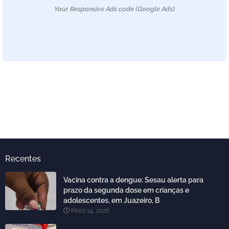
Your Responsive Ads code (Google Ads)
Recentes
Vacina contra a dengue: Sesau alerta para
prazo da segunda dose em crianças e
adolescentes, em Juazeiro, B
Maio 14, 2026