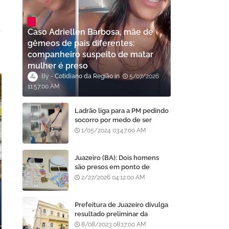
Caso Adriellen Barbosa, mãe de
gêmeos de pais diferentes:
companheiro suspeito de matar
mulher é preso
Cotidiano da Região
5/07/2026
11:57:00 AM
Ladrão liga para a PM pedindo
socorro por medo de ser
assassinado por moradores
1/05/2024 03:47:00 AM
após furto em Goiânia, diz
polícia
Juazeiro (BA): Dois homens
são presos em ponto de
tráfico de drogas no bairro
2/27/2026 04:12:00 AM
Centenário
Prefeitura de Juazeiro divulga
resultado preliminar da
análise de currículos do
8/08/2023 08:17:00 AM