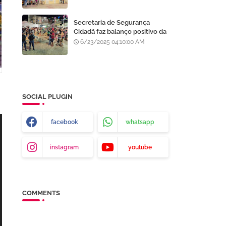
Processo Seletivo da AMA
Secretaria de Segurança
Cidadã faz balanço positivo da
atuação da GCM de Juazeiro
6/23/2025 04:10:00 AM
no São João da Gente
SOCIAL PLUGIN
facebook
whatsapp
instagram
youtube
COMMENTS