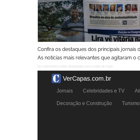
Confira os destaques dos principais jornais do
As notícias mais relevantes que agitaram o c
(as manchetes estão atualizadas para a data de hoje)