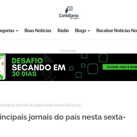
egorias
Boas Notícias
Rádio
Blogs
Receber Notícias N
Publicidade:
:
ncipais jornais do país nesta sexta-feira (11)
ncipais jornais do país nesta sexta-