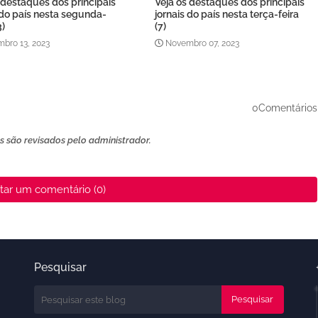
 destaques dos principais
Veja os destaques dos principais
 do país nesta segunda-
jornais do país nesta terça-feira
3)
(7)
bro 13, 2023
Novembro 07, 2023
0Comentários
 são revisados ​​pelo administrador.
tar um comentário (0)
Pesquisar