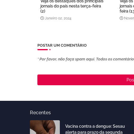
Veja os destaques dos principais
Veja os
jornais do país nesta terça-feira
jornais
(2)
feira (1
Janeiro 02, 2024
Novem
POSTAR UM COMENTÁRIO
* Por favor, não faça spam aqui. Todos os comentários
Pos
Recentes
Vacina contra a dengue: Sesau
alerta para prazo da segunda