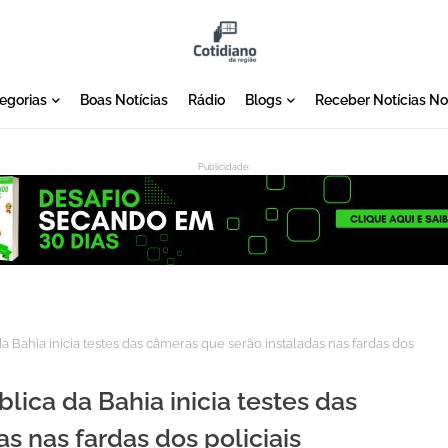
egorias
Boas Notícias
Rádio
Blogs
Receber Notícias N
Publicidade:
:
 Bahia inicia testes das câmeras que serão instaladas nas fardas dos
lica da Bahia inicia testes das
s nas fardas dos policiais