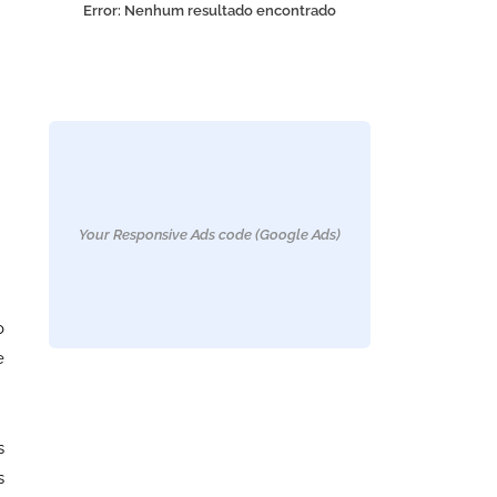
Error:
Nenhum resultado encontrado
Your Responsive Ads code (Google Ads)
o
e
s
s