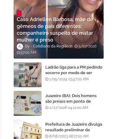
Caso Adriellen Barbosa, mãe de
gêmeos de pais diferentes:
companheiro suspeito de matar
mulher é preso
Cotidiano da Região
5/07/2026
11:57:00 AM
Ladrão liga para a PM pedindo
socorro por medo de ser
assassinado por moradores
1/05/2024 03:47:00 AM
após furto em Goiânia, diz
polícia
Juazeiro (BA): Dois homens
são presos em ponto de
tráfico de drogas no bairro
2/27/2026 04:12:00 AM
Centenário
Prefeitura de Juazeiro divulga
resultado preliminar da
análise de currículos do
8/08/2023 08:17:00 AM