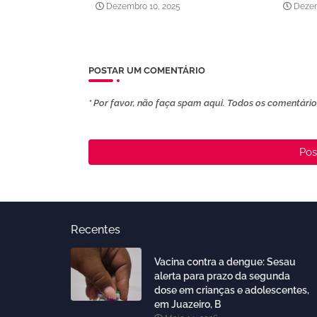
Dezembro 10, 2025
Dezem
POSTAR UM COMENTÁRIO
* Por favor, não faça spam aqui. Todos os comentários
Pos
Recentes
Vacina contra a dengue: Sesau
alerta para prazo da segunda
dose em crianças e adolescentes,
em Juazeiro, B