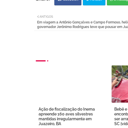
ANTIGOS
Em viagem a Antônio Gonçalves e Campo Formoso, heli
governador Jerônimo Rodrigues teve que pousar em Jua
Ação de fiscalização do Inema
Bebê e 
apreende 160 aves silvestres
encont
mantidas irregularmente em
ser arr
Juazeiro, BA
SC [víd