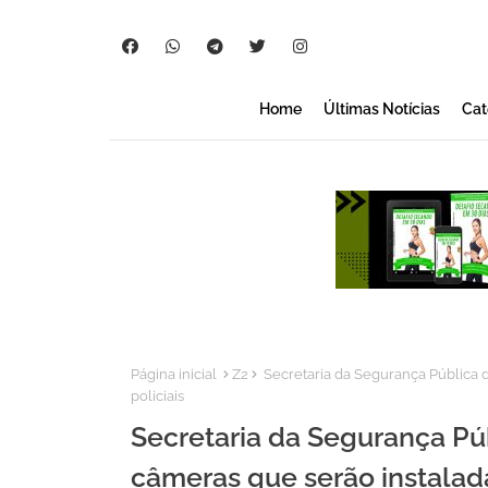
Home
Últimas Notícias
Cat
Página inicial
Z2
Secretaria da Segurança Pública da
policiais
Secretaria da Segurança Púb
câmeras que serão instalada