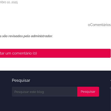
bro 10, 2025
0Comentários
 são revisados ​​pelo administrador.
tar um comentário (0)
Pesquisar