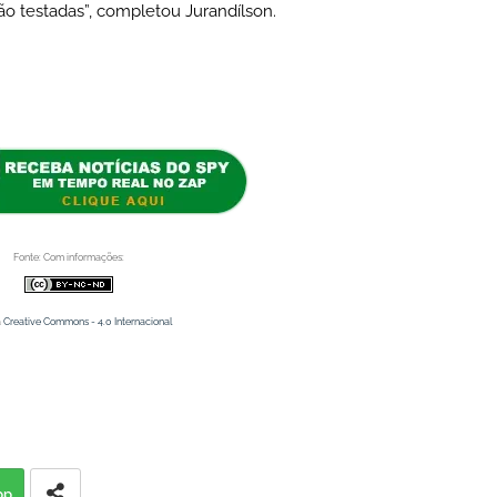
o testadas”, completou Jurandílson.
Fonte: Com informações:
a
Creative Commons - 4.0 Internacional
pp