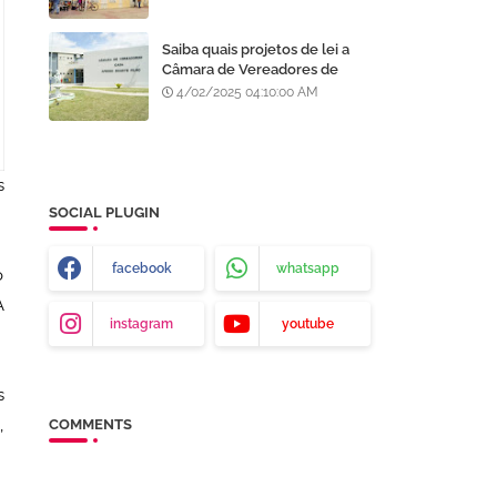
Processo Seletivo da AMA
Saiba quais projetos de lei a
Câmara de Vereadores de
Juazeiro aprovou
4/02/2025 04:10:00 AM
recentemente
s
SOCIAL PLUGIN
facebook
whatsapp
o
A
instagram
youtube
s
,
COMMENTS