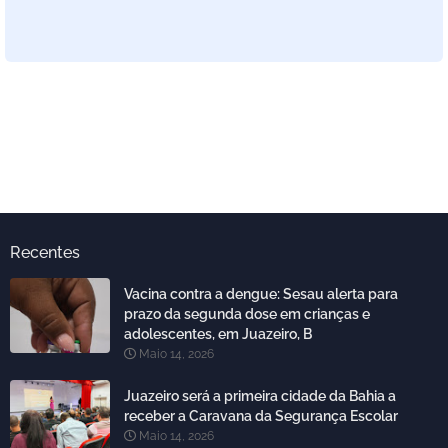
Recentes
Vacina contra a dengue: Sesau alerta para
prazo da segunda dose em crianças e
adolescentes, em Juazeiro, B
Maio 14, 2026
Juazeiro será a primeira cidade da Bahia a
receber a Caravana da Segurança Escolar
Maio 14, 2026