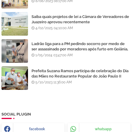
8/08/2023 08:17:00 AM
Saiba quais projetos de lei a Câmara de Vereadores de
Juazeiro aprovou recentemente
4/02/2025 04:10:00 AM
Ladrão liga para a PM pedindo socorro por medo de
ser assassinado por moradores após furto em Goiânia,
diz polícia
1/05/2024 03:47:00 AM
Prefeita Suzana Ramos participa de celebração do Dia
das Mães no Restaurante Popular do João Paulo II
5/10/2023 11:36:00 AM
SOCIAL PLUGIN
facebook
whatsapp