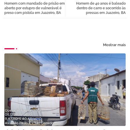
Homem com mandado de prisão em
Homem de 40 anos é baleado
tter
atsa
aberto por estupro de vulnerável é
dentro de carro e socorrido às
preso com pistola em Juazeiro, BA
pressas em Juazeiro, BA
pp
Mostrar mais