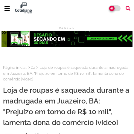
Publicidade:
:
Página inicial
Z2
Loja de roupas é saqueada durante a madrugada
em Juazeiro, BA: "Prejuízo em torno de R$ 10 mil", lamenta dona do
comércio [vídeo]
Loja de roupas é saqueada durante a
madrugada em Juazeiro, BA:
"Prejuízo em torno de R$ 10 mil",
lamenta dona do comércio [vídeo]