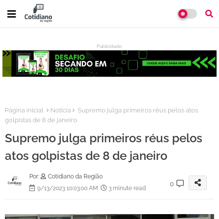
Publicidade:
:
Página inicial
Notícia
Supremo julga primeiros réus pelos atos
golpistas de 8 de janeiro
Supremo julga primeiros réus pelos
atos golpistas de 8 de janeiro
Por:
Cotidiano da Região
0
9/13/2023 10:03:00 AM
3 minute read