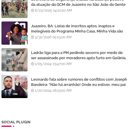
da atuação da GCM de Juazeiro no São João da Gente
6/23/2025 04:10:00 AM
Juazeiro, BA: Listas de inscritos aptos, inaptos e
inelegíveis do Programa Minha Casa, Minha Vida são
divulgadas
3/31/2026 05:03:00 AM
Ladrão liga para a PM pedindo socorro por medo de
ser assassinado por moradores após furto em Goiânia,
diz polícia
1/05/2024 03:47:00 AM
Leonardo fala sobre rumores de conflitos com Joseph
Bandeira: "Não há arranhão! Onde eu estiver, meu pai
estará e vice-versa"
1/20/2024 06:23:00 AM
SOCIAL PLUGIN