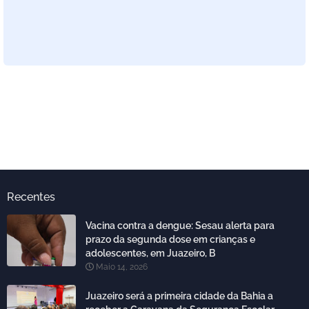
Recentes
Vacina contra a dengue: Sesau alerta para
prazo da segunda dose em crianças e
adolescentes, em Juazeiro, B
Maio 14, 2026
Juazeiro será a primeira cidade da Bahia a