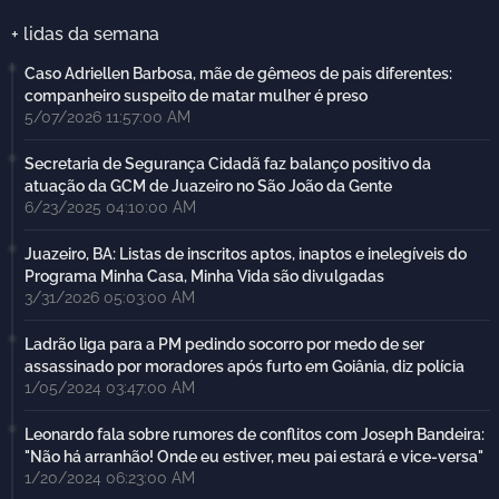
+ lidas da semana
Caso Adriellen Barbosa, mãe de gêmeos de pais diferentes:
companheiro suspeito de matar mulher é preso
5/07/2026 11:57:00 AM
Secretaria de Segurança Cidadã faz balanço positivo da
atuação da GCM de Juazeiro no São João da Gente
6/23/2025 04:10:00 AM
Juazeiro, BA: Listas de inscritos aptos, inaptos e inelegíveis do
Programa Minha Casa, Minha Vida são divulgadas
3/31/2026 05:03:00 AM
Ladrão liga para a PM pedindo socorro por medo de ser
assassinado por moradores após furto em Goiânia, diz polícia
1/05/2024 03:47:00 AM
Leonardo fala sobre rumores de conflitos com Joseph Bandeira:
"Não há arranhão! Onde eu estiver, meu pai estará e vice-versa"
1/20/2024 06:23:00 AM