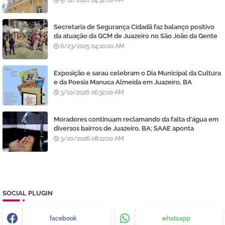
5/12/2026 04:32:00 AM
Secretaria de Segurança Cidadã faz balanço positivo
da atuação da GCM de Juazeiro no São João da Gente
6/23/2025 04:10:00 AM
Exposição e sarau celebram o Dia Municipal da Cultura
e da Poesia Manuca Almeida em Juazeiro, BA
3/10/2026 06:32:00 AM
Moradores continuam reclamando da falta d'água em
diversos bairros de Juazeiro, BA; SAAE aponta
manutenção e lavagem de filtros
3/20/2026 08:12:00 AM
SOCIAL PLUGIN
facebook
whatsapp