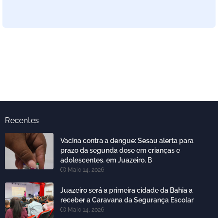
Recentes
Vacina contra a dengue: Sesau alerta para
prazo da segunda dose em crianças e
adolescentes, em Juazeiro, B
Maio 14, 2026
Juazeiro será a primeira cidade da Bahia a
receber a Caravana da Segurança Escolar
Maio 14, 2026