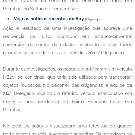
objetos furtados da sede de uma emissora de rádio em
Petrolina, no Sertão de Pernambuco.
Veja as notícias recentes do Spy
|
Clique aqui
Ação é resultado de uma investigação que apurava uma
sequência de furtos ocorridos em estabelecimentos
comerciais do centro da cidade , incluindo os dois furtos
ocorridos na sede da emissora , nos dias 20 e 21 de janeiro.
Durante as investigações, os policiais identificaram um veículo
HB20, de cor cinza, que teria sido utilizado para transportar
objetos roubados. No decorrer das diligências, a equipe da
214ª Delegacia localizou o referido veículo estacionado em
frente a uma residência no Bairro Henrique Leite, em
Petrolina .
No local, os policiais visualizaram uma televisão de grande
porte sobre um sofá, levantando suspeitas. Os moradores do