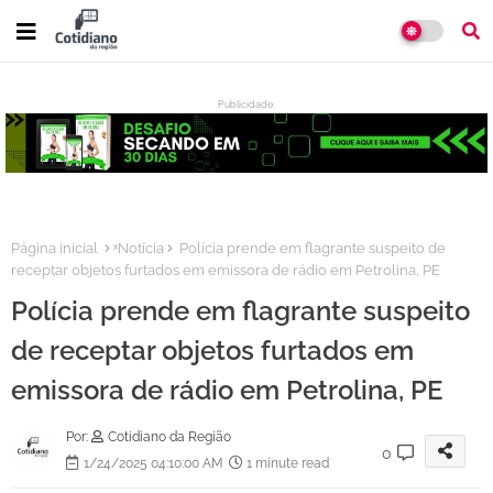
Publicidade:
:
Página inicial
ˣNotícia
Polícia prende em flagrante suspeito de
receptar objetos furtados em emissora de rádio em Petrolina, PE
Polícia prende em flagrante suspeito
de receptar objetos furtados em
emissora de rádio em Petrolina, PE
Por:
Cotidiano da Região
0
1/24/2025 04:10:00 AM
1 minute read