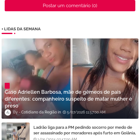
Postar um comentário (0)
+ LIDAS DA SEMANA
Caso Adriellen Barbosa, mãe de gêmeos de pais
diferentes: companheiro suspeito de matar mulher é
preso
Cotidiano da Região
5/07/2026 11:57:00 AM
Ladrão liga para a PM pedindo socorro por medo de
ser assassinado por moradores após furto em Goiânia,
diz polícia
1/05/2024 03:47:00 AM