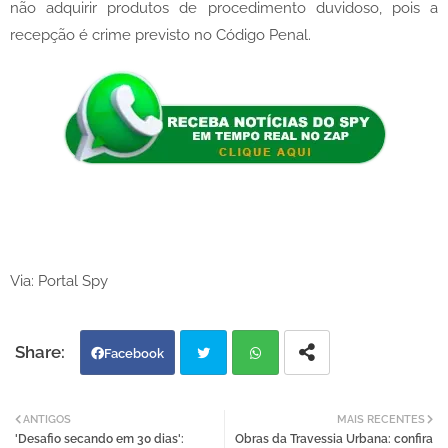
não adquirir produtos de procedimento duvidoso, pois a
recepção é crime previsto no Código Penal.
Via: Portal Spy
Facebook
Twi
Wh
ANTIGOS
MAIS RECENTES
'Desafio secando em 30 dias':
Obras da Travessia Urbana: confira
tter
atsa