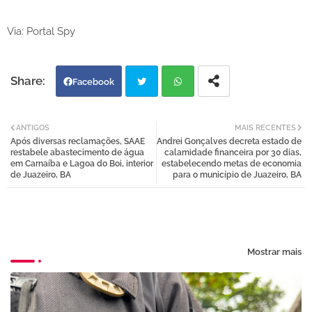
Via: Portal Spy
Facebook
Twi
Wh
ANTIGOS
MAIS RECENTES
Após diversas reclamações, SAAE
Andrei Gonçalves decreta estado de
tter
atsa
restabele abastecimento de água
calamidade financeira por 30 dias,
em Carnaíba e Lagoa do Boi, interior
estabelecendo metas de economia
de Juazeiro, BA
para o município de Juazeiro, BA
pp
Mostrar mais