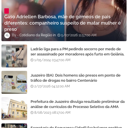
Caso Adriellen Barbosa, mãe de gêmeos de pais
diferentes: companheiro suspeito de matar mulher é
preso
Cotidiano da Região
5/07/2026 11:57:00 AM
Ladrão liga para a PM pedindo socorro por medo de
ser assassinado por moradores após furto em Goiânia,
diz polícia
1/05/2024 03:47:00 AM
Juazeiro (BA): Dois homens são presos em ponto de
tráfico de drogas no bairro Centenário
2/27/2026 04:12:00 AM
Prefeitura de Juazeiro divulga resultado preliminar da
análise de currículos do Processo Seletivo da AMA
8/08/2023 08:17:00 AM
Secretaria de Segurança Cidadã faz balanço positivo