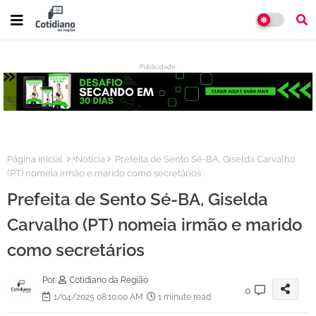
Publicidade:
:
Página inicial
ˣNotícia
Prefeita de Sento Sé-BA, Giselda Carvalho
(PT) nomeia irmão e marido como secretários
Prefeita de Sento Sé-BA, Giselda
Carvalho (PT) nomeia irmão e marido
como secretários
Por:
Cotidiano da Região
0
1/04/2025 08:10:00 AM
1 minute read