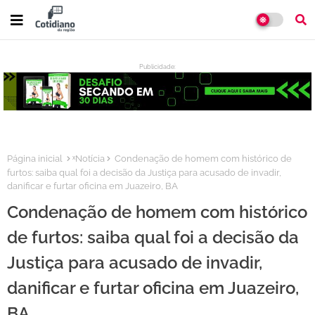
Publicidade:
:
Página inicial
ˣNotícia
Condenação de homem com histórico de
furtos: saiba qual foi a decisão da Justiça para acusado de invadir,
danificar e furtar oficina em Juazeiro, BA
Condenação de homem com histórico
de furtos: saiba qual foi a decisão da
Justiça para acusado de invadir,
danificar e furtar oficina em Juazeiro,
BA