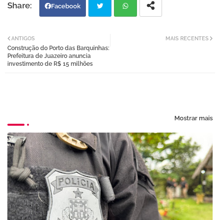
Facebook
Twi
Wh
ANTIGOS
MAIS RECENTES
Construção do Porto das Barquinhas:
tter
atsa
Prefeitura de Juazeiro anuncia
investimento de R$ 15 milhões
pp
Mostrar mais