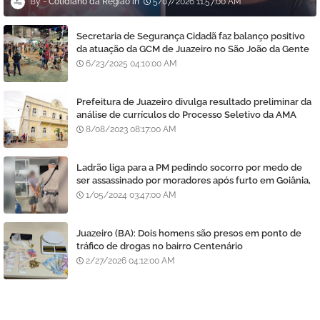
Cotidiano da Região
5/07/2026 11:57:00 AM
Secretaria de Segurança Cidadã faz balanço positivo
da atuação da GCM de Juazeiro no São João da Gente
6/23/2025 04:10:00 AM
Prefeitura de Juazeiro divulga resultado preliminar da
análise de currículos do Processo Seletivo da AMA
8/08/2023 08:17:00 AM
Ladrão liga para a PM pedindo socorro por medo de
ser assassinado por moradores após furto em Goiânia,
diz polícia
1/05/2024 03:47:00 AM
Juazeiro (BA): Dois homens são presos em ponto de
tráfico de drogas no bairro Centenário
2/27/2026 04:12:00 AM