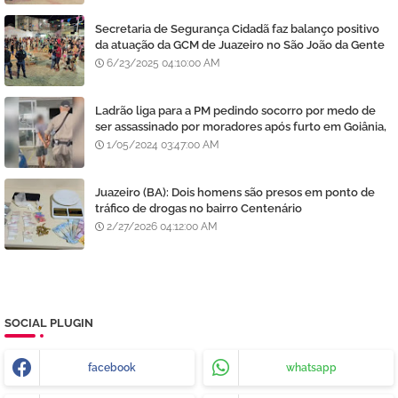
Secretaria de Segurança Cidadã faz balanço positivo
da atuação da GCM de Juazeiro no São João da Gente
6/23/2025 04:10:00 AM
Ladrão liga para a PM pedindo socorro por medo de
ser assassinado por moradores após furto em Goiânia,
diz polícia
1/05/2024 03:47:00 AM
Juazeiro (BA): Dois homens são presos em ponto de
tráfico de drogas no bairro Centenário
2/27/2026 04:12:00 AM
SOCIAL PLUGIN
facebook
whatsapp