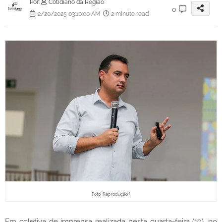
Por:
Cotidiano da Região
0
2/20/2025 03:10:00 AM
2 minute read
Foto: Reprodução |
Em coletiva de imprensa realizada nesta quarta-feira (19), no