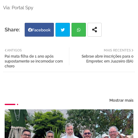
Via: Portal Spy
Facebook
Twi
Wh
ANTIGOS
MAIS RECENTES
Pai mata filha de 1 ano após
Sebrae abre inscrições para o
tter
atsa
supostamente se incomodar com
Empretec em Juazeiro (BA)
choro
pp
Mostrar mais