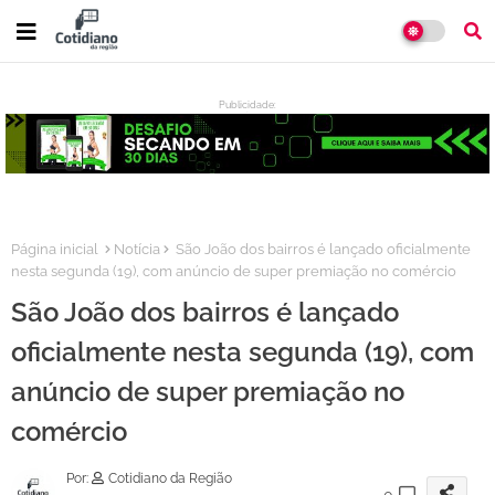
Publicidade:
:
Página inicial
Notícia
São João dos bairros é lançado oficialmente
nesta segunda (19), com anúncio de super premiação no comércio
São João dos bairros é lançado
oficialmente nesta segunda (19), com
anúncio de super premiação no
comércio
Por:
Cotidiano da Região
0