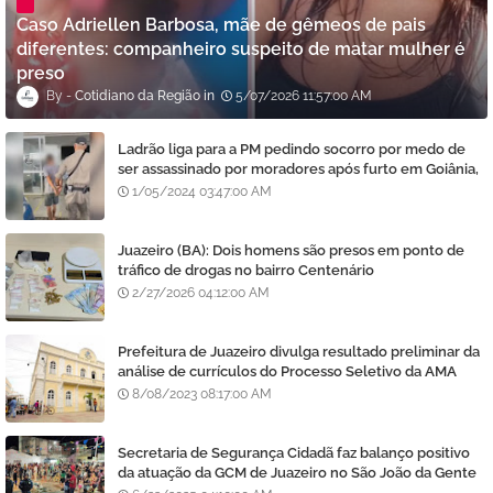
Caso Adriellen Barbosa, mãe de gêmeos de pais
diferentes: companheiro suspeito de matar mulher é
preso
Cotidiano da Região
5/07/2026 11:57:00 AM
Ladrão liga para a PM pedindo socorro por medo de
ser assassinado por moradores após furto em Goiânia,
diz polícia
1/05/2024 03:47:00 AM
Juazeiro (BA): Dois homens são presos em ponto de
tráfico de drogas no bairro Centenário
2/27/2026 04:12:00 AM
Prefeitura de Juazeiro divulga resultado preliminar da
análise de currículos do Processo Seletivo da AMA
8/08/2023 08:17:00 AM
Secretaria de Segurança Cidadã faz balanço positivo
da atuação da GCM de Juazeiro no São João da Gente