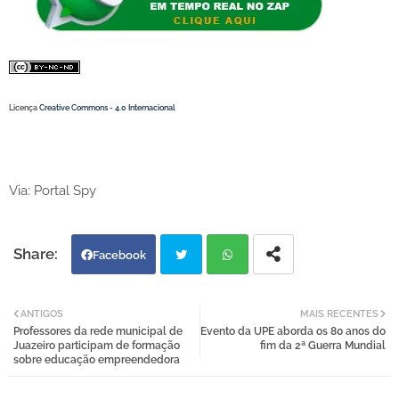
Licença
Creative Commons - 4.0 Internacional
Via: Portal Spy
Facebook
Twi
Wh
ANTIGOS
MAIS RECENTES
Professores da rede municipal de
Evento da UPE aborda os 80 anos do
tter
atsa
Juazeiro participam de formação
fim da 2ª Guerra Mundial
sobre educação empreendedora
pp