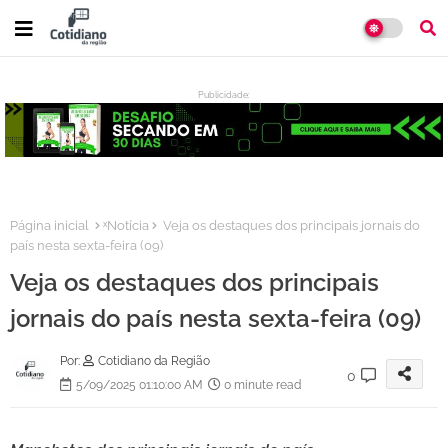
Publicidade:
:
Página inicial
ˣNotícia
Veja os destaques dos principais jornais do
país nesta sexta-feira (09)
Veja os destaques dos principais
jornais do país nesta sexta-feira (09)
Por:
Cotidiano da Região
0
5/09/2025 01:10:00 AM
0 minute read