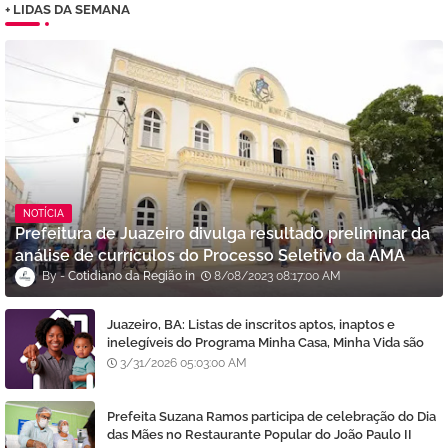
+ LIDAS DA SEMANA
NOTÍCIA
Prefeitura de Juazeiro divulga resultado preliminar da
análise de currículos do Processo Seletivo da AMA
Cotidiano da Região
8/08/2023 08:17:00 AM
Juazeiro, BA: Listas de inscritos aptos, inaptos e
inelegíveis do Programa Minha Casa, Minha Vida são
divulgadas
3/31/2026 05:03:00 AM
Prefeita Suzana Ramos participa de celebração do Dia
das Mães no Restaurante Popular do João Paulo II