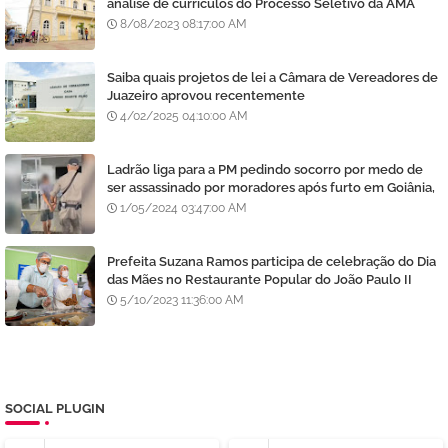
análise de currículos do Processo Seletivo da AMA
8/08/2023 08:17:00 AM
Saiba quais projetos de lei a Câmara de Vereadores de
Juazeiro aprovou recentemente
4/02/2025 04:10:00 AM
Ladrão liga para a PM pedindo socorro por medo de
ser assassinado por moradores após furto em Goiânia,
diz polícia
1/05/2024 03:47:00 AM
Prefeita Suzana Ramos participa de celebração do Dia
das Mães no Restaurante Popular do João Paulo II
5/10/2023 11:36:00 AM
SOCIAL PLUGIN