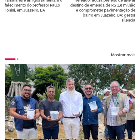
Familiares e amigos lamentam o
Vereador acusa prefeito de alterar
tter
atsa
falecimento do professor Paulo
destino de emenda de R$ 1,5 milhão
Tonini, em Juazeiro, BA
e comprometer pavimentação de
bairro em Juazeiro, BA; gestor
pp
silencia
Mostrar mais