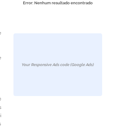
Error:
Nenhum resultado encontrado
e
e
Your Responsive Ads code (Google Ads)
é
s
i
s