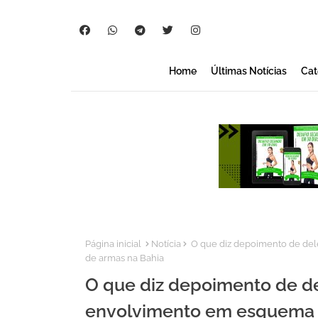
Home
Últimas Notícias
Cat
Página inicial
Notícia
O que diz depoimento de del
de armas na Bahia
O que diz depoimento de d
envolvimento em esquema d