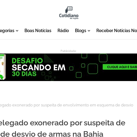
egorias
Boas Notícias
Rádio
Blogs
Receber Notícias N
Publicidade:
:
egado exonerado por suspeita de envolvimento em esquema de desvio
elegado exonerado por suspeita de
e desvio de armas na Bahia