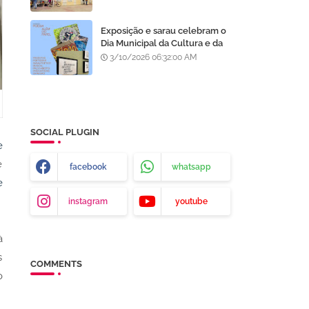
Processo Seletivo da AMA
Exposição e sarau celebram o
Dia Municipal da Cultura e da
Poesia Manuca Almeida em
3/10/2026 06:32:00 AM
Juazeiro, BA
SOCIAL PLUGIN
e
e
facebook
whatsapp
e
instagram
youtube
à
s
COMMENTS
o