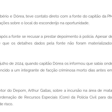
rio e Dórea, teve contato direto com a fonte do capitão da P
ções sobre o local do esconderijo na oportunidade.
após a fonte se recusar a prestar depoimento à polícia. Apesar d
isse que os detalhes dados pela fonte não foram materializado
e julho de 2024, quando capitão Dórea os informou que sabia ond
encido a um integrante de facção criminosa morto dias antes e
retor do Depom, Arthur Gallas, sobre a incursão na área de mata
denação de Recursos Especiais (Core) da Polícia Civil para da
e risco.