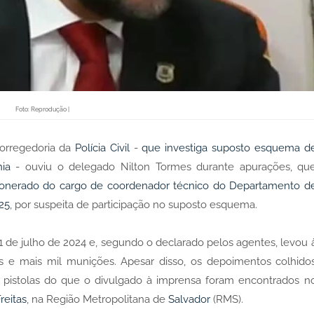
Foto: Reprodução |
Corregedoria da
Polícia Civil
-
que investiga suposto esquema d
ia
- ouviu o delegado Nilton Tormes durante apurações, qu
onerado do cargo de coordenador técnico do Departamento d
25
, por suspeita de participação no suposto esquema.
1 de julho de 2024 e, segundo o declarado pelos agentes, levou 
s e mais mil munições. Apesar disso, os depoimentos colhido
e pistolas do que o divulgado à imprensa foram encontrados n
reitas
, na Região Metropolitana de
Salvador
(RMS).