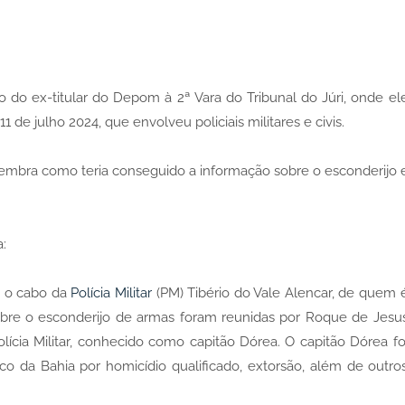
 do ex-titular do Depom à 2ª Vara do Tribunal do Júri, onde el
1 de julho 2024, que envolveu policiais militares e civis.
lembra como teria conseguido a informação sobre o esconderijo 
:
i o cabo da
Polícia Militar
(PM) Tibério do Vale Alencar, de quem 
obre o esconderijo de armas foram reunidas por Roque de Jesu
ícia Militar, conhecido como capitão Dórea. O capitão Dórea fo
o da Bahia por homicídio qualificado, extorsão, além de outro