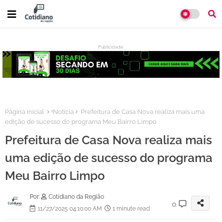
Publicidade:
:
Página inicial
ˣNotícia
Prefeitura de Casa Nova realiza mais uma
edição de sucesso do programa Meu Bairro Limpo
Prefeitura de Casa Nova realiza mais
uma edição de sucesso do programa
Meu Bairro Limpo
Por:
Cotidiano da Região
0
11/27/2025 04:10:00 AM
1 minute read