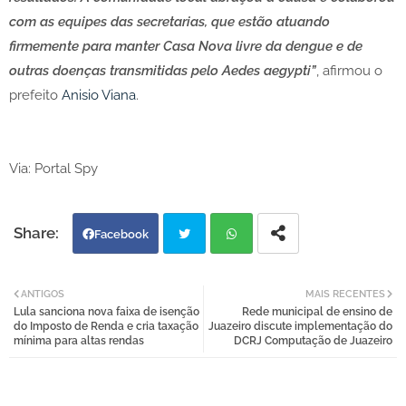
com as equipes das secretarias, que estão atuando
firmemente para manter Casa Nova livre da dengue e de
outras doenças transmitidas pelo Aedes aegypti”
, afirmou o
prefeito
Anisio Viana
.
Via: Portal Spy
Facebook
Twi
Wh
ANTIGOS
MAIS RECENTES
Lula sanciona nova faixa de isenção
Rede municipal de ensino de
tter
atsa
do Imposto de Renda e cria taxação
Juazeiro discute implementação do
mínima para altas rendas
DCRJ Computação de Juazeiro
pp