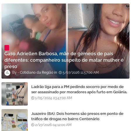
Caso Adriellen Barbosa, mãe de gêmeos de pais
diferentes: companheiro suspeito de matar mulher é
preso
Cotidiano da Região
5/07/2026 11:57:00 AM
Ladrão liga para a PM pedindo socorro por medo de
ser assassinado por moradores após furto em Goiânia,
diz polícia
1/05/2024 03:47:00 AM
Juazeiro (BA): Dois homens são presos em ponto de
tráfico de drogas no bairro Centenário
2/27/2026 04:12:00 AM