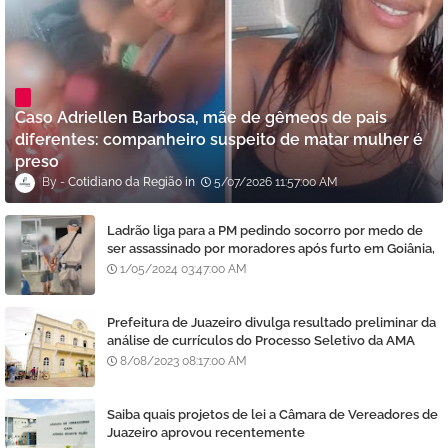
Caso Adriellen Barbosa, mãe de gêmeos de pais
diferentes: companheiro suspeito de matar mulher é
preso
Cotidiano da Região
5/07/2026 11:57:00 AM
Ladrão liga para a PM pedindo socorro por medo de
ser assassinado por moradores após furto em Goiânia,
diz polícia
1/05/2024 03:47:00 AM
Prefeitura de Juazeiro divulga resultado preliminar da
análise de currículos do Processo Seletivo da AMA
8/08/2023 08:17:00 AM
Saiba quais projetos de lei a Câmara de Vereadores de
Juazeiro aprovou recentemente