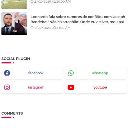
4/02/2025 04:10:00 AM
Leonardo fala sobre rumores de conflitos com Joseph
Bandeira: "Não há arranhão! Onde eu estiver, meu pai
estará e vice-versa"
1/20/2024 06:23:00 AM
SOCIAL PLUGIN
facebook
whatsapp
instagram
youtube
COMMENTS