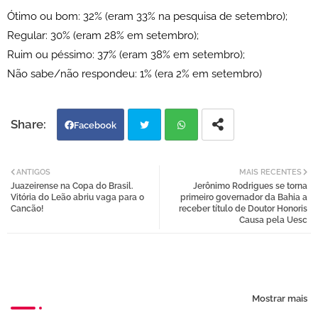
Ótimo ou bom: 32% (eram 33% na pesquisa de setembro);
Regular: 30% (eram 28% em setembro);
Ruim ou péssimo: 37% (eram 38% em setembro);
Não sabe/não respondeu: 1% (era 2% em setembro)
Facebook
Twi
Wh
ANTIGOS
MAIS RECENTES
Juazeirense na Copa do Brasil.
Jerônimo Rodrigues se torna
tter
atsa
Vitória do Leão abriu vaga para o
primeiro governador da Bahia a
Cancão!
receber título de Doutor Honoris
Causa pela Uesc
pp
Mostrar mais