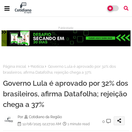
Publicidade:
:
Página inicial
ˣNotícia
Governo Lula é aprovado por 32% dos
brasileiros, afirma Datafolha; rejeição chega a 37%
Governo Lula é aprovado por 32% dos
brasileiros, afirma Datafolha; rejeição
chega a 37%
Por:
Cotidiano da Região
0
12/08/2025 02:27:00 AM
1 minute read