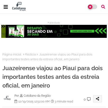
Publicidade:
:
Página inicial
ˣNotícia
Juazeirense viajou ao Piauí para dois
importantes testes antes da estreia oficial, em janeiro
Juazeirense viajou ao Piauí para dois
importantes testes antes da estreia
oficial, em janeiro
Por:
Cotidiano da Região
0
12/19/2025 12:52:00 AM
3 minute read