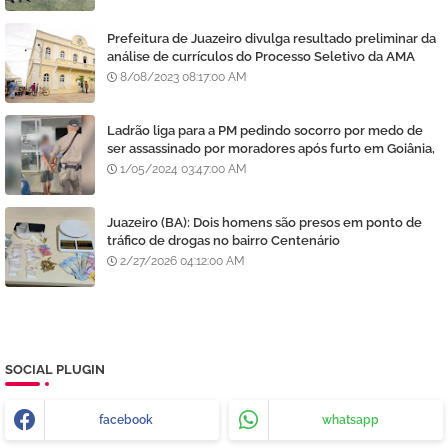
Prefeitura de Juazeiro divulga resultado preliminar da
análise de currículos do Processo Seletivo da AMA
8/08/2023 08:17:00 AM
Ladrão liga para a PM pedindo socorro por medo de
ser assassinado por moradores após furto em Goiânia,
diz polícia
1/05/2024 03:47:00 AM
Juazeiro (BA): Dois homens são presos em ponto de
tráfico de drogas no bairro Centenário
2/27/2026 04:12:00 AM
SOCIAL PLUGIN
facebook
whatsapp