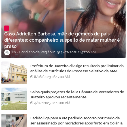
Caso Adriellen Barbosa, mãe de gêmeos de pais
diferentes: companheiro suspeito de matar mulher é
preso
Cotidiano da Região
5/07/2026 11:57:00 AM
Prefeitura de Juazeiro divulga resultado preliminar da
análise de currículos do Processo Seletivo da AMA
8/08/2023 08:17:00 AM
Saiba quais projetos de lei a Câmara de Vereadores de
Juazeiro aprovou recentemente
4/02/2025 04:10:00 AM
Ladrão liga para a PM pedindo socorro por medo de
ser assassinado por moradores após furto em Goiânia,