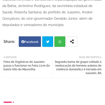
da Bahia, Jerônimo Rodrigues; da secretária estadual de
Saúde, Roberta Santana; do prefeito de Juazeiro, Andrei
Gonçalves; do vice-governador Geraldo Júnior; além de
deputados e vereadores do município.
Facebook
Twi
Wh
ANTIGOS
MAIS RECENTES
Feira de Orgânicos de Juazeiro
Segunda turma de grupo voltado à
tter
atsa
passa a funcionar na Feira Livre do
reeducação de homens autores de
bairro Alto da Maravilha
violência doméstica é iniciada em
Juazeiro, BA
pp