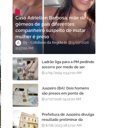
Caso Adriellen Barbosa, mãe de
gêmeos de pais diferentes:
companheiro suspeito de matar
mulher é preso
Cotidiano da Região
5/07/2026
11:57:00 AM
Ladrão liga para a PM pedindo
socorro por medo de ser
assassinado por moradores
1/05/2024 03:47:00 AM
após furto em Goiânia, diz
polícia
Juazeiro (BA): Dois homens
são presos em ponto de
tráfico de drogas no bairro
2/27/2026 04:12:00 AM
Centenário
Prefeitura de Juazeiro divulga
resultado preliminar da
análise de currículos do
8/08/2023 08:17:00 AM