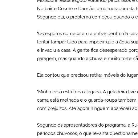
Moradora relata esgoto voltando pelos ralos e 
No bairro Cosme e Damião, uma moradora da Rua
Segundo ela, o problema começou quando o esg
"Os esgotos começaram a entrar dentro da casa
tentar tampar tudo para impedir que a água suj
e invadiu a casa. A gente fica desesperado porqu
garagem, mas quando a chuva é muito forte não a
Ela contou que precisou retirar móveis do lugar
"Minha casa está toda alagada. A geladeira tiv
cama está molhada e o guarda-roupa também. Nã
com prejuízos. Até agora ninguém apareceu aqui
Segundo os apresentadores do programa, a Rua
períodos chuvosos, o que levanta questionam