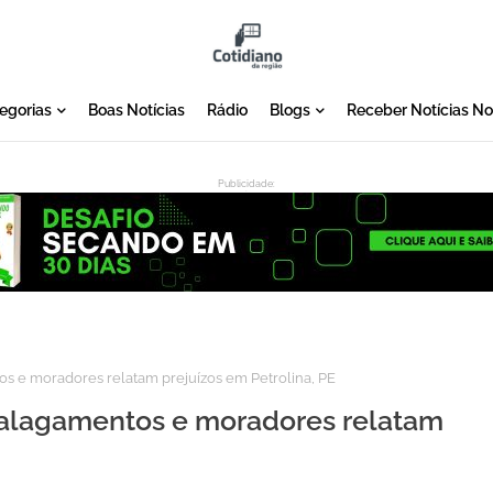
egorias
Boas Notícias
Rádio
Blogs
Receber Notícias N
Publicidade:
:
 e moradores relatam prejuízos em Petrolina, PE
alagamentos e moradores relatam