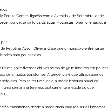
ados
ly Pereira Gomes, ligação com a Avenida 7 de Setembro, onde
eder por causa da força da água. Motoristas foram orientados a
uipes
 de Petrolina, Alison Oliveira, disse que o município enfrenta um
stórico para poucos dias.
a última noite tivemos chuvas acima de 50 milímetros em pouca
isso gera muitos transtornos. A tendência é que ultrapassemos
te dias. Para se ter uma ideia, a média histórica anual da
, em uma semana já teremos praticamente metade do que
cou.
 estão trabalhando desde a madrugada para reduzir os impactos.