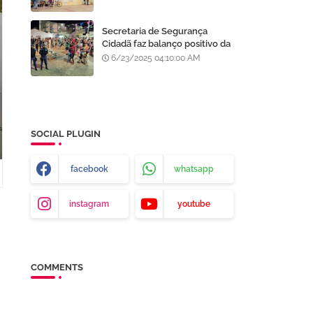
Processo Seletivo da AMA
Secretaria de Segurança
Cidadã faz balanço positivo da
atuação da GCM de Juazeiro
6/23/2025 04:10:00 AM
no São João da Gente
SOCIAL PLUGIN
facebook
whatsapp
instagram
youtube
COMMENTS