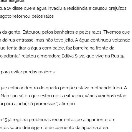
casa alagada
 15 disse que a água invadiu a residência e causou prejuízos.
oto retornou pelos ralos.
 da gente. Estourou pelos banheiros e pelos ralos. Tivemos que
a da rua entrasse, mas não teve jeito. A água continuou voltando
e tenta tirar a água com balde, faz barreira na frente da
dianta", relatou a moradora Edilva Silva, que vive na Rua 15.
 para evitar perdas maiores.
e que colocar dentro do quarto porque estava molhando tudo. A
o sou só eu que estou nessa situação, vários vizinhos estão
 para ajudar, só promessas", afirmou.
 15 já registra problemas recorrentes de alagamento em
entos sobre drenagem e escoamento da água na área.