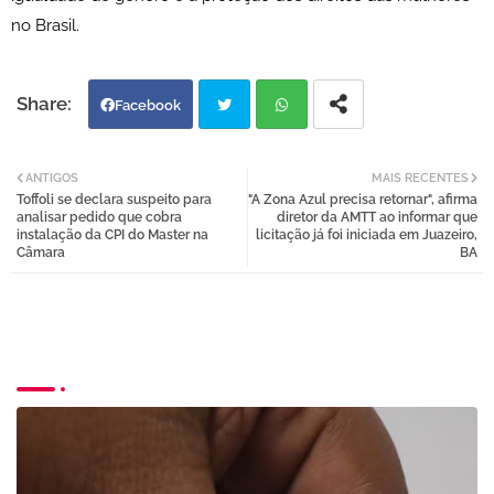
no Brasil.
Facebook
Twi
Wh
ANTIGOS
MAIS RECENTES
Toffoli se declara suspeito para
"A Zona Azul precisa retornar", afirma
tter
atsa
analisar pedido que cobra
diretor da AMTT ao informar que
instalação da CPI do Master na
licitação já foi iniciada em Juazeiro,
Câmara
BA
pp