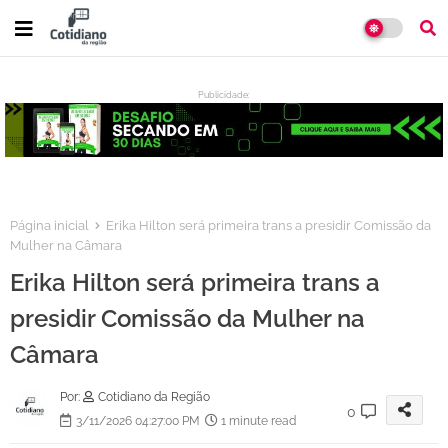
Publicidade:
:
Página inicial
Erika Hilton será primeira trans a presidir Comissão da
Mulher na Câmara
Erika Hilton será primeira trans a
presidir Comissão da Mulher na
Câmara
Por:
Cotidiano da Região
0
3/11/2026 04:27:00 PM
1 minute read