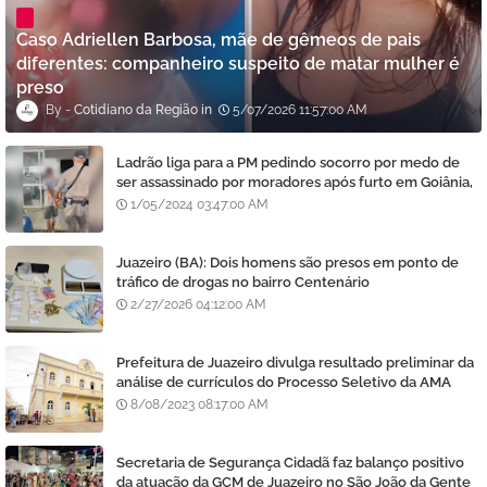
Caso Adriellen Barbosa, mãe de gêmeos de pais
diferentes: companheiro suspeito de matar mulher é
preso
Cotidiano da Região
5/07/2026 11:57:00 AM
Ladrão liga para a PM pedindo socorro por medo de
ser assassinado por moradores após furto em Goiânia,
diz polícia
1/05/2024 03:47:00 AM
Juazeiro (BA): Dois homens são presos em ponto de
tráfico de drogas no bairro Centenário
2/27/2026 04:12:00 AM
Prefeitura de Juazeiro divulga resultado preliminar da
análise de currículos do Processo Seletivo da AMA
8/08/2023 08:17:00 AM
Secretaria de Segurança Cidadã faz balanço positivo
da atuação da GCM de Juazeiro no São João da Gente