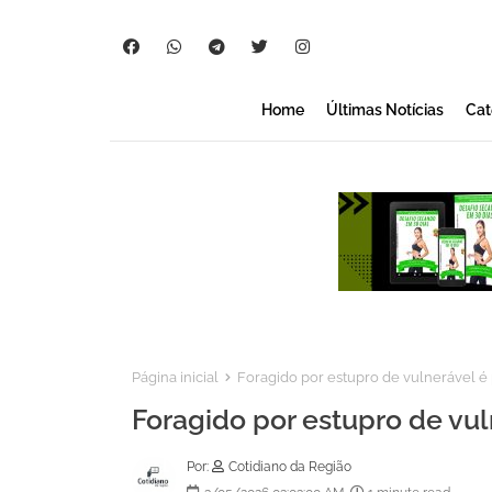
Home
Últimas Notícias
Cat
Página inicial
Foragido por estupro de vulnerável é
Foragido por estupro de vul
Por:
Cotidiano da Região