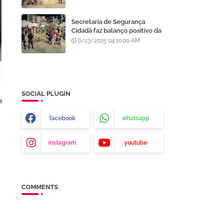
Processo Seletivo da AMA
Secretaria de Segurança
Cidadã faz balanço positivo da
atuação da GCM de Juazeiro
6/23/2025 04:10:00 AM
no São João da Gente
SOCIAL PLUGIN
a
facebook
whatsapp
instagram
youtube
COMMENTS