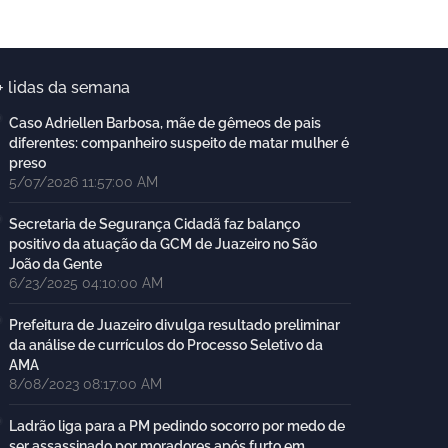
+ lidas da semana
Caso Adriellen Barbosa, mãe de gêmeos de pais
diferentes: companheiro suspeito de matar mulher é
preso
5/07/2026 11:57:00 AM
Secretaria de Segurança Cidadã faz balanço
positivo da atuação da GCM de Juazeiro no São
João da Gente
6/23/2025 04:10:00 AM
Prefeitura de Juazeiro divulga resultado preliminar
da análise de currículos do Processo Seletivo da
AMA
8/08/2023 08:17:00 AM
Ladrão liga para a PM pedindo socorro por medo de
ser assassinado por moradores após furto em