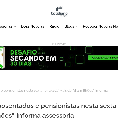
egorias
Boas Notícias
Rádio
Blogs
Receber Notícias N
Publicidade:
:
pensionistas nesta sexta-feira (20): "Mais de R$ 4 milhões", informa
posentados e pensionistas nesta sexta
hões", informa assessoria