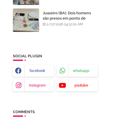
após furto em Goiânia, diz
polícia
Juazeiro (BA): Dois homens
são presos em ponto de
tráfico de drogas no bairro
2/27/2026 04:12:00 AM
Centenário
SOCIAL PLUGIN
facebook
whatsapp
instagram
youtube
COMMENTS
r