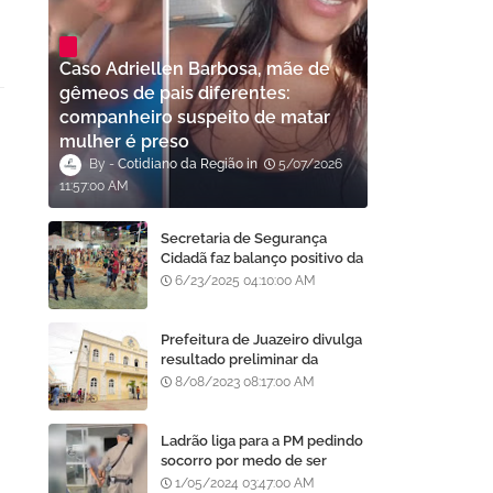
Caso Adriellen Barbosa, mãe de
gêmeos de pais diferentes:
companheiro suspeito de matar
mulher é preso
Cotidiano da Região
5/07/2026
11:57:00 AM
Secretaria de Segurança
Cidadã faz balanço positivo da
atuação da GCM de Juazeiro
6/23/2025 04:10:00 AM
no São João da Gente
Prefeitura de Juazeiro divulga
resultado preliminar da
análise de currículos do
8/08/2023 08:17:00 AM
Processo Seletivo da AMA
Ladrão liga para a PM pedindo
socorro por medo de ser
assassinado por moradores
1/05/2024 03:47:00 AM