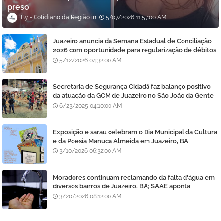
preso
Cotidiano da Região
5/07/2026 11:57:00 AM
Juazeiro anuncia da Semana Estadual de Conciliação
2026 com oportunidade para regularização de débitos
5/12/2026 04:32:00 AM
Secretaria de Segurança Cidadã faz balanço positivo
da atuação da GCM de Juazeiro no São João da Gente
6/23/2025 04:10:00 AM
Exposição e sarau celebram o Dia Municipal da Cultura
e da Poesia Manuca Almeida em Juazeiro, BA
3/10/2026 06:32:00 AM
Moradores continuam reclamando da falta d'água em
diversos bairros de Juazeiro, BA; SAAE aponta
manutenção e lavagem de filtros
3/20/2026 08:12:00 AM