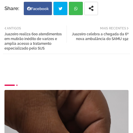
Facebook
Twi
Wh
ANTIGOS
MAIS RECENTES
Juazeiro realiza 600 atendimentos
Juazeiro celebra a chegada da 6ª
tter
atsa
em mutirão inédito de varizes e
nova ambulância do SAMU 192
amplia acesso a tratamento
especializado pelo SUS
pp