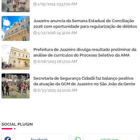
diz polícia
1/05/2024 03:47:00 AM
Juazeiro anuncia da Semana Estadual de Conciliação
2026 com oportunidade para regularização de débitos
5/12/2026 04:32:00 AM
Prefeitura de Juazeiro divulga resultado preliminar da
análise de currículos do Processo Seletivo da AMA
8/08/2023 08:17:00 AM
Secretaria de Segurança Cidadã faz balanço positivo
da atuação da GCM de Juazeiro no São João da Gente
6/23/2025 04:10:00 AM
SOCIAL PLUGIN