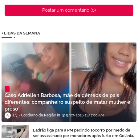
Postar um comentário (0)
+ LIDAS DA SEMANA
Caso Adriellen Barbosa, mãe de gêmeos de pais
diferentes: companheiro suspeito de matar mulher é
preso
Cotidiano da Região
5/07/2026 11:57:00 AM
Ladrão liga para a PM pedindo socorro por medo de
ser assassinado por moradores após furto em Goiânia,