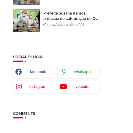
após furto em Goiânia, diz
polícia
Prefeita Suzana Ramos
participa de celebração do Dia
das Mães no Restaurante
5/10/2023 11:36:00 AM
Popular do João Paulo II
SOCIAL PLUGIN
facebook
whatsapp
instagram
youtube
COMMENTS