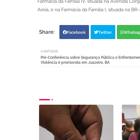
Farmácia da Família IV, situada na Avenida Con
Areia, e na Farmácia da Família I, situada na B
Facebook
Twitter
Whatsa
ANTIGOS
Pré-Conferência sobre Segurança Pública e Enfrentamen
Violência é promovida em Juazeiro, BA