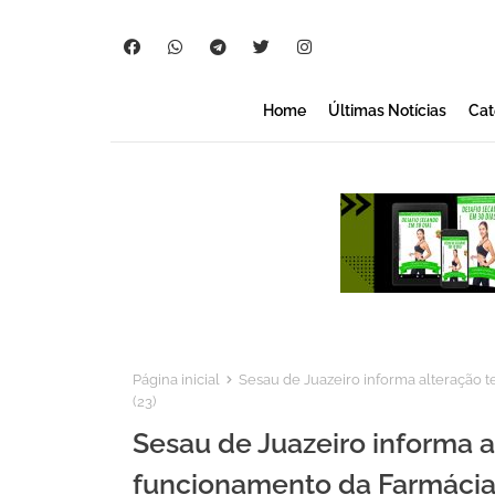
Home
Últimas Notícias
Cat
Página inicial
Sesau de Juazeiro informa alteração t
(23)
Sesau de Juazeiro informa 
funcionamento da Farmácia d