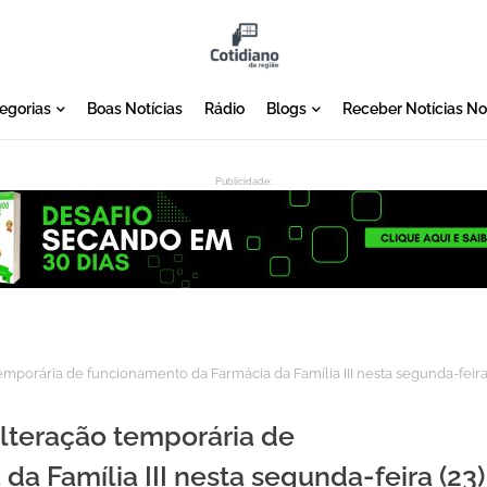
egorias
Boas Notícias
Rádio
Blogs
Receber Notícias N
Publicidade:
:
emporária de funcionamento da Farmácia da Família III nesta segunda-feir
alteração temporária de
a Família III nesta segunda-feira (23)