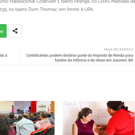
junto Habitacional Codevasf 1, bairro Piranga, no CRAS Malhada d
R-235, no bairro Dom Thomaz, em frente à UPA.
pp
MAIS RECENTES
to à
Contribuintes podem destinar parte do Imposto de Renda para
fundos da infância e do idoso em Juazeiro, BA