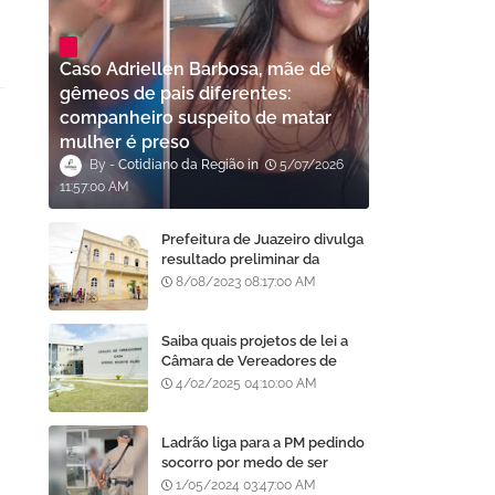
Caso Adriellen Barbosa, mãe de
gêmeos de pais diferentes:
companheiro suspeito de matar
mulher é preso
Cotidiano da Região
5/07/2026
11:57:00 AM
Prefeitura de Juazeiro divulga
resultado preliminar da
análise de currículos do
8/08/2023 08:17:00 AM
Processo Seletivo da AMA
Saiba quais projetos de lei a
Câmara de Vereadores de
Juazeiro aprovou
4/02/2025 04:10:00 AM
recentemente
Ladrão liga para a PM pedindo
socorro por medo de ser
assassinado por moradores
1/05/2024 03:47:00 AM