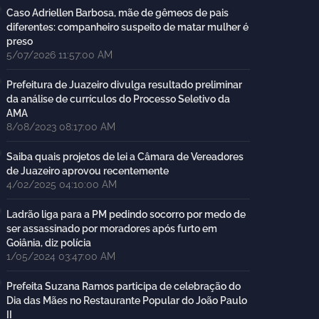
Caso Adriellen Barbosa, mãe de gêmeos de pais
diferentes: companheiro suspeito de matar mulher é
preso
5/07/2026 11:57:00 AM
Prefeitura de Juazeiro divulga resultado preliminar
da análise de currículos do Processo Seletivo da
AMA
8/08/2023 08:17:00 AM
Saiba quais projetos de lei a Câmara de Vereadores
de Juazeiro aprovou recentemente
4/02/2025 04:10:00 AM
Ladrão liga para a PM pedindo socorro por medo de
ser assassinado por moradores após furto em
Goiânia, diz polícia
1/05/2024 03:47:00 AM
Prefeita Suzana Ramos participa de celebração do
Dia das Mães no Restaurante Popular do João Paulo
II