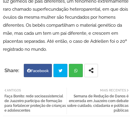
luz gêmeos de pais diferentes, um fenômeno extremamente
raro chamado superfecundação heteroparental, em que dois
óvulos da mesma mulher são fecundados por homens
diferentes. Os bebês compartilham o material genético da
mãe, mas cada um tem um pai diferente, e crescem em
placentas separadas. Até então, o caso de Adriellen foi o 20º
registrado no mundo.
Facebook
Twi
Wh
ANTIGOS
MAIS RECENTES
Faça Bonito: rede socioassistencial
Semana de Redução de Danos é
tter
atsa
de Juazeiro participa de formação
encerrada em Juazeiro com debate
para fortalecer proteção de crianças
sobre cuidado, cidadania e políticas
e adolescentes
públicas
pp