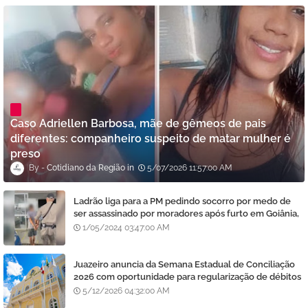
Caso Adriellen Barbosa, mãe de gêmeos de pais
diferentes: companheiro suspeito de matar mulher é
preso
Cotidiano da Região
5/07/2026 11:57:00 AM
Ladrão liga para a PM pedindo socorro por medo de
ser assassinado por moradores após furto em Goiânia,
diz polícia
1/05/2024 03:47:00 AM
Juazeiro anuncia da Semana Estadual de Conciliação
2026 com oportunidade para regularização de débitos
5/12/2026 04:32:00 AM