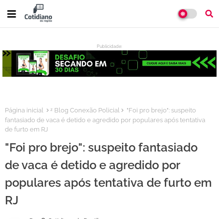
Publicidade:
:
Página inicial
ᶻ Blog Conexão Policial
"Foi pro brejo": suspeito
fantasiado de vaca é detido e agredido por populares após tentativa
de furto em RJ
"Foi pro brejo": suspeito fantasiado
de vaca é detido e agredido por
populares após tentativa de furto em
RJ