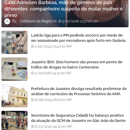
Caso Adriellen Barbosa, mãe de gêmeos de pais
diferentes: companheiro suspeito de matar mulher é
preso
Cotidiano da Região
5/07/2026 11:57:00 AM
Ladrão liga para a PM pedindo socorro por medo de
ser assassinado por moradores após furto em Goiânia,
diz polícia
1/05/2024 03:47:00 AM
Juazeiro (BA): Dois homens são presos em ponto de
tráfico de drogas no bairro Centenário
2/27/2026 04:12:00 AM
Prefeitura de Juazeiro divulga resultado preliminar da
análise de currículos do Processo Seletivo da AMA
8/08/2023 08:17:00 AM
Secretaria de Segurança Cidadã faz balanço positivo
da atuação da GCM de Juazeiro no São João da Gente
6/23/2025 04:10:00 AM