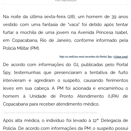
Foto: Reprodução
Na noite da última sexta-feira (28), um homem de 39 anos
vestido com uma fantasia de "vaca" foi detido após tentar
furtar a mochila de uma jovem na Avenida Princesa Isabel,
em Copacabana, Rio de Janeiro, conforme informado pela
Polícia Militar (PM).
Veja as notícias mais recentes do Portal Spy:
(
clique aqui
)
De acordo com informações do G1, publicadas pelo Portal
Spy, testemunhas que presenciaram a tentativa de furto
intervieram e agrediram o suspeito, causando ferimentos
leves em sua cabeça. A PM foi acionada e encaminhou o
homem à Unidade de Pronto Atendimento (UPA) de
Copacabana para receber atendimento médico.
Cópia sem citação da fonte com link para este post pode sofrer punições legais.
Após alta médica, o indivíduo foi levado à 12ª Delegacia de
Polícia. De acordo com informações da PM, o suspeito possui