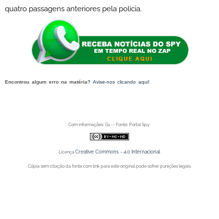
quatro passagens anteriores pela polícia.
Encontrou algum erro na matéria?
Avise-nos clicando aqui!
O post 'A "vaca" se deu mal:
suspeito com fantasia inusitada é detido e agredido por populares após tentativa de furto em RJ'
apareceu primeiro no Portal Spy.
Com informações: G1 -- Fonte: Portal Spy
Creative Commons - 4.0 Internacional
Licença
Cópia sem citação da fonte com link para este original pode sofrer punições legais.
Portal Spy - Notícias de Juazeiro (BA), Petrolina (PE) e Região. Blog de Notícias.
Portal Spy - Notícias de Juazeiro (BA), Petrolina (PE) e Região. Blog de Notícias.