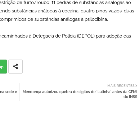
strição de furto/roubo; 11 pedras de substâncias análogas ao
endo substâncias análogas à cocaína; quatro pinos vazios; duas
comprimidos de substâncias análogas à psilocibina.
ncaminhados à Delegacia de Polícia (DEPOL) para adoção das
pp
MAIS RECENTES
 na sede e
Mendonça autorizou quebra de sigilos de 'Lulinha' antes da CPMI
do INSS