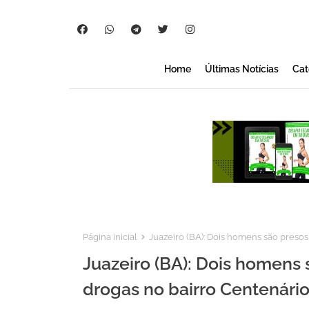
Home
Últimas Notícias
Cat
Página inicial
Juazeiro (BA): Dois homens são presos
Juazeiro (BA): Dois homens 
drogas no bairro Centenári