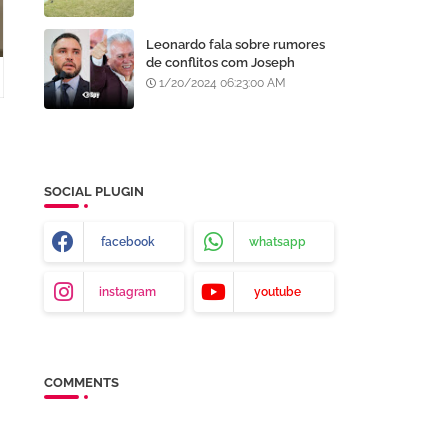
recentemente
Leonardo fala sobre rumores
de conflitos com Joseph
Bandeira: "Não há arranhão!
1/20/2024 06:23:00 AM
Onde eu estiver, meu pai
estará e vice-versa"
SOCIAL PLUGIN
facebook
whatsapp
instagram
youtube
COMMENTS