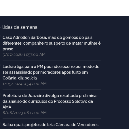
+ lidas da semana
Caso Adriellen Barbosa, mãe de gêmeos de pais
diferentes: companheiro suspeito de matar mulher é
preso
5/07/2026 11:57:00 AM
Ladrão liga para a PM pedindo socorro por medo de
ser assassinado por moradores após furto em
Goiânia, diz polícia
1/05/2024 03:47:00 AM
Prefeitura de Juazeiro divulga resultado preliminar
da análise de currículos do Processo Seletivo da
AMA
8/08/2023 08:17:00 AM
Saiba quais projetos de lei a Câmara de Vereadores