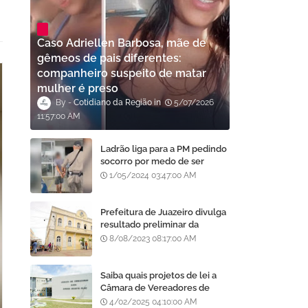
Caso Adriellen Barbosa, mãe de
gêmeos de pais diferentes:
companheiro suspeito de matar
mulher é preso
Cotidiano da Região
5/07/2026
11:57:00 AM
Ladrão liga para a PM pedindo
socorro por medo de ser
assassinado por moradores
1/05/2024 03:47:00 AM
após furto em Goiânia, diz
polícia
Prefeitura de Juazeiro divulga
resultado preliminar da
análise de currículos do
8/08/2023 08:17:00 AM
Processo Seletivo da AMA
Saiba quais projetos de lei a
Câmara de Vereadores de
Juazeiro aprovou
4/02/2025 04:10:00 AM