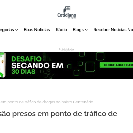
egorias
Boas Notícias
Rádio
Blogs
Receber Notícias N
Publicidade:
:
 em ponto de tráfico de drogas no bairro Centenário
são presos em ponto de tráfico de
o