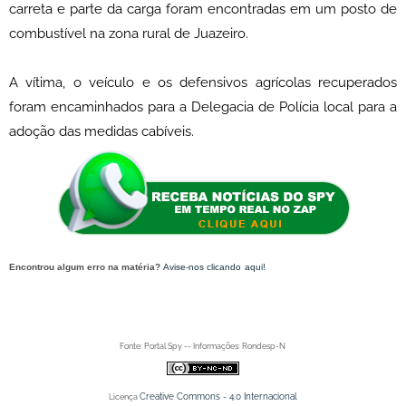
carreta e parte da carga foram encontradas em um posto de
combustível na zona rural de Juazeiro.
A vítima, o veículo e os defensivos agrícolas recuperados
foram encaminhados para a Delegacia de Polícia local para a
adoção das medidas cabíveis.
Encontrou algum erro na matéria?
Avise-nos clicando aqui!
O post Trio armado roubou veículo
e manteve motorista em cárcere; PM encontrou transporte com parte da carga no interior de Juazeiro
(BA)' apareceu primeiro no Portal Spy.
Fonte: Portal Spy -- Informações: Rondesp-N
Creative Commons - 4.0 Internacional
Licença