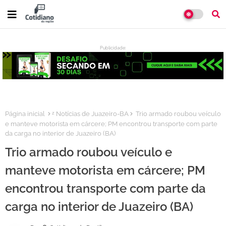
Publicidade:
:
Página inicial
ᶻ Notícias de Juazeiro-BA
Trio armado roubou veículo
e manteve motorista em cárcere; PM encontrou transporte com parte
da carga no interior de Juazeiro (BA)
Trio armado roubou veículo e
manteve motorista em cárcere; PM
encontrou transporte com parte da
carga no interior de Juazeiro (BA)