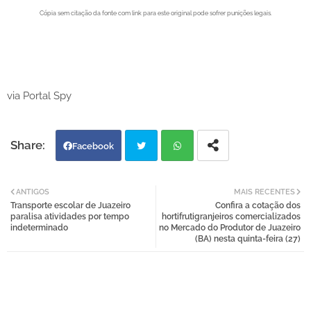
Cópia sem citação da fonte com link para este original pode sofrer punições legais.
Portal Spy - Notícias de Juazeiro (BA), Petrolina (PE) e Região. Blog de Notícias.
Portal Spy - Notícias de Juazeiro (BA), Petrolina (PE) e Região. Blog de Notícias.
via Portal Spy
Facebook
Twi
Wh
ANTIGOS
MAIS RECENTES
Transporte escolar de Juazeiro
Confira a cotação dos
tter
atsa
paralisa atividades por tempo
hortifrutigranjeiros comercializados
indeterminado
no Mercado do Produtor de Juazeiro
(BA) nesta quinta-feira (27)
pp