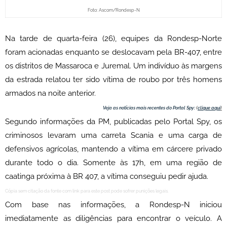
Foto: Ascom/Rondesp-N
Na tarde de quarta-feira (26), e
quipes da Rondesp-Norte
foram acionadas
enquanto se deslocavam pela BR-407, entre
os distritos de Massaroca e Juremal. Um indivíduo às margens
da estrada relatou ter sido vítima de roubo por três homens
armados na noite anterior.
Veja as notícias mais recentes do Portal Spy:
(
clique aqui
)
Segundo informações da PM, publicadas pelo Portal Spy, os
criminosos levaram uma carreta Scania e uma carga de
defensivos agrícolas, mantendo a vítima em cárcere privado
durante todo o dia. Somente às 17h, em uma região de
caatinga próxima à BR 407, a vítima conseguiu pedir ajuda.
Cópia sem citação da fonte com link para este post pode sofrer punições legais.
Com base nas informações, a Rondesp-N iniciou
imediatamente as diligências para encontrar o veículo. A