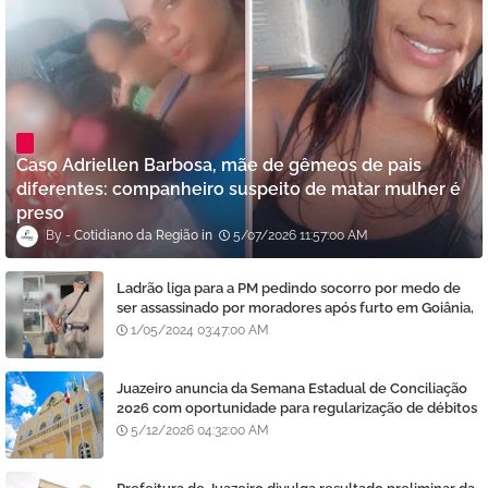
Caso Adriellen Barbosa, mãe de gêmeos de pais
diferentes: companheiro suspeito de matar mulher é
preso
Cotidiano da Região
5/07/2026 11:57:00 AM
Ladrão liga para a PM pedindo socorro por medo de
ser assassinado por moradores após furto em Goiânia,
diz polícia
1/05/2024 03:47:00 AM
Juazeiro anuncia da Semana Estadual de Conciliação
2026 com oportunidade para regularização de débitos
5/12/2026 04:32:00 AM