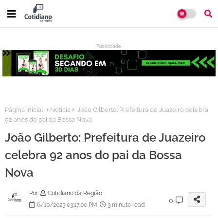
Publicidade:
:
Página inicial
Notícia
João Gilberto: Prefeitura de Juazeiro celebra
92 anos do pai da Bossa Nova
João Gilberto: Prefeitura de Juazeiro
celebra 92 anos do pai da Bossa
Nova
Por:
Cotidiano da Região
0
6/10/2023 03:17:00 PM
3 minute read