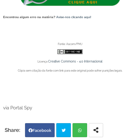
Encontrou algum erro na matéria?
Avise-nos clicando aqui!
O post 'João Gilberto: Prefeitura de Juazeiro celebra 92 anos do pai da Bossa Nova' apareceu primeiro
no Portal Spy.
Fonte: Ascom/PMJ
Creative Commons - 4.0 Internacional
Licença
Cópia sem citação da fonte com link para este original pode sofrer punições legais.
Portal Spy - Notícias de Juazeiro (BA), Petrolina (PE) e Região. Blog de Notícias.
Portal Spy - Notícias de Juazeiro (BA), Petrolina (PE) e Região. Blog de Notícias.
via Portal Spy
Facebook