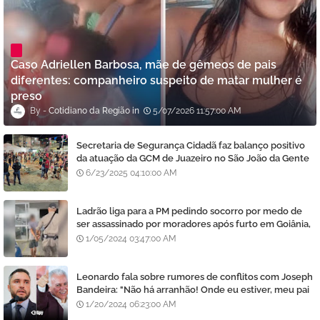
Caso Adriellen Barbosa, mãe de gêmeos de pais
diferentes: companheiro suspeito de matar mulher é
preso
Cotidiano da Região
5/07/2026 11:57:00 AM
Secretaria de Segurança Cidadã faz balanço positivo
da atuação da GCM de Juazeiro no São João da Gente
6/23/2025 04:10:00 AM
Ladrão liga para a PM pedindo socorro por medo de
ser assassinado por moradores após furto em Goiânia,
diz polícia
1/05/2024 03:47:00 AM
Leonardo fala sobre rumores de conflitos com Joseph
Bandeira: "Não há arranhão! Onde eu estiver, meu pai
estará e vice-versa"
1/20/2024 06:23:00 AM