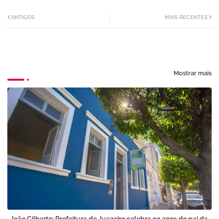
Twi
Wh
ANTIGOS
MAIS RECENTES
tter
atsa
pp
Mostrar mais