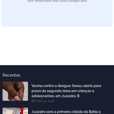
Your Responsive Ads code (Google Ads)
Recentes
Vacina contra a dengue: Sesau alerta para
prazo da segunda dose em crianças e
adolescentes, em Juazeiro, B
Maio 14, 2026
Juazeiro será a primeira cidade da Bahia a