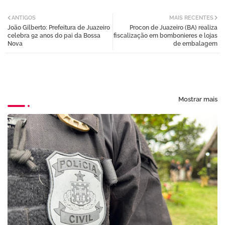
Twi
Wh
ANTIGOS
MAIS RECENTES
João Gilberto: Prefeitura de Juazeiro
Procon de Juazeiro (BA) realiza
tter
atsa
celebra 92 anos do pai da Bossa
fiscalização em bombonieres e lojas
Nova
de embalagem
pp
Mostrar mais