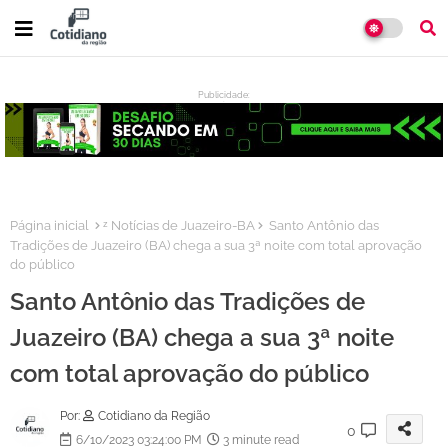
Publicidade:
:
Página inicial
ᶻ Notícias de Juazeiro-BA
Santo Antônio das
Tradições de Juazeiro (BA) chega a sua 3ª noite com total aprovação
do público
Santo Antônio das Tradições de
Juazeiro (BA) chega a sua 3ª noite
com total aprovação do público
Por:
Cotidiano da Região
0
6/10/2023 03:24:00 PM
3 minute read