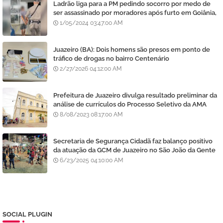
Ladrão liga para a PM pedindo socorro por medo de
ser assassinado por moradores após furto em Goiânia,
diz polícia
1/05/2024 03:47:00 AM
Juazeiro (BA): Dois homens são presos em ponto de
tráfico de drogas no bairro Centenário
2/27/2026 04:12:00 AM
Prefeitura de Juazeiro divulga resultado preliminar da
análise de currículos do Processo Seletivo da AMA
8/08/2023 08:17:00 AM
Secretaria de Segurança Cidadã faz balanço positivo
da atuação da GCM de Juazeiro no São João da Gente
6/23/2025 04:10:00 AM
SOCIAL PLUGIN