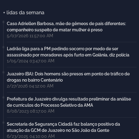
+ lidas da semana
Caso Adriellen Barbosa, mãe de gêmeos de pais diferentes:
companheiro suspeito de matar mulher é preso
5/07/2026 11:57:00 AM
Ladrão liga para a PM pedindo socorro por medo de ser
assassinado por moradores após furto em Goiânia, diz polícia
1/05/2024 03:47:00 AM
Juazeiro (BA): Dois homens são presos em ponto de tráfico de
drogas no bairro Centenário
2/27/2026 04:12:00 AM
Prefeitura de Juazeiro divulga resultado preliminar da análise
de currículos do Processo Seletivo da AMA
8/08/2023 08:17:00 AM
Secretaria de Segurança Cidadã faz balanço positivo da
atuação da GCM de Juazeiro no São João da Gente
6/23/2025 04:10:00 AM