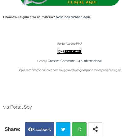
Encontrou algum erro na matéria?
Avise-nos clicando aqui!
O post 'Santo Antônio das Tradições de Juazeiro (BA) chega a sua 3ª noite com total aprovação do
público' apareceu primeiro no Portal Spy.
Fonte: Ascom/PMJ
Creative Commons - 4.0 Internacional
Licença
Cópia sem citação da fonte com link para este original pode sofrer punições legais.
Portal Spy - Notícias de Juazeiro (BA), Petrolina (PE) e Região. Blog de Notícias.
Portal Spy - Notícias de Juazeiro (BA), Petrolina (PE) e Região. Blog de Notícias.
via Portal Spy
Facebook