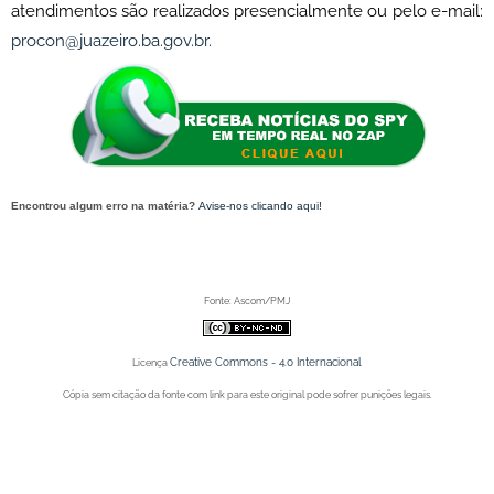
atendimentos são realizados presencialmente ou pelo e-mail:
procon@juazeiro.ba.gov.br.
Encontrou algum erro na matéria?
Avise-nos clicando aqui!
O post 'Santo Antônio das Tradições de Juazeiro (BA) chega a sua 3ª noite com total aprovação do
público' apareceu primeiro no Portal Spy.
Fonte: Ascom/PMJ
Creative Commons - 4.0 Internacional
Licença
Cópia sem citação da fonte com link para este original pode sofrer punições legais.
Portal Spy - Notícias de Juazeiro (BA), Petrolina (PE) e Região. Blog de Notícias.
Portal Spy - Notícias de Juazeiro (BA), Petrolina (PE) e Região. Blog de Notícias.