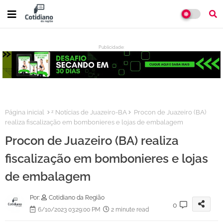
Publicidade:
:
Página inicial
ᶻ Notícias de Juazeiro-BA
Procon de Juazeiro (BA)
realiza fiscalização em bombonieres e lojas de embalagem
Procon de Juazeiro (BA) realiza
fiscalização em bombonieres e lojas
de embalagem
Por:
Cotidiano da Região
0
6/10/2023 03:29:00 PM
2 minute read