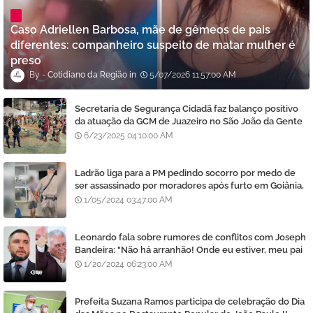
Caso Adriellen Barbosa, mãe de gêmeos de pais
diferentes: companheiro suspeito de matar mulher é
preso
Cotidiano da Região
5/07/2026 11:57:00 AM
Secretaria de Segurança Cidadã faz balanço positivo
da atuação da GCM de Juazeiro no São João da Gente
6/23/2025 04:10:00 AM
Ladrão liga para a PM pedindo socorro por medo de
ser assassinado por moradores após furto em Goiânia,
diz polícia
1/05/2024 03:47:00 AM
Leonardo fala sobre rumores de conflitos com Joseph
Bandeira: "Não há arranhão! Onde eu estiver, meu pai
estará e vice-versa"
1/20/2024 06:23:00 AM
Prefeita Suzana Ramos participa de celebração do Dia