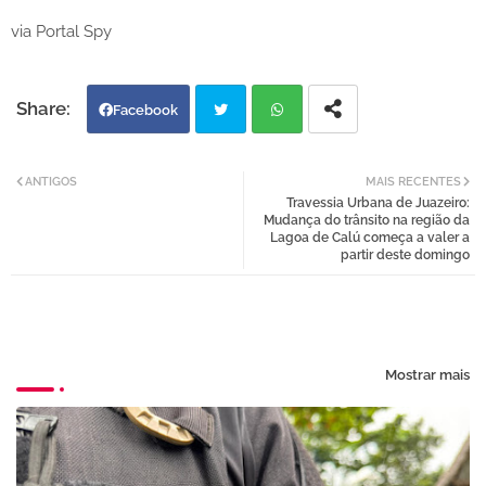
via Portal Spy
Facebook
Twi
Wh
ANTIGOS
MAIS RECENTES
Travessia Urbana de Juazeiro:
tter
atsa
Mudança do trânsito na região da
Lagoa de Calú começa a valer a
partir deste domingo
pp
Mostrar mais