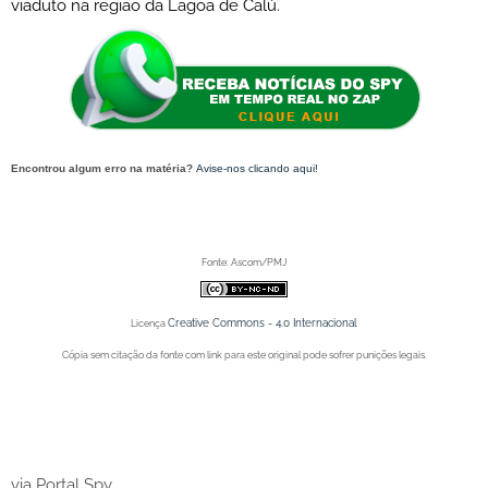
viaduto na região da Lagoa de Calú.
Encontrou algum erro na matéria?
Avise-nos clicando aqui!
O post 'Travessia Urbana de Juazeiro: Mudança do trânsito na região da Lagoa de Calú começa a
valer a partir deste domingo' apareceu primeiro no Portal Spy.
Fonte: Ascom/PMJ
Creative Commons - 4.0 Internacional
Licença
Cópia sem citação da fonte com link para este original pode sofrer punições legais.
Portal Spy - Notícias de Juazeiro (BA), Petrolina (PE) e Região. Blog de Notícias.
Portal Spy - Notícias de Juazeiro (BA), Petrolina (PE) e Região. Blog de Notícias.
via Portal Spy