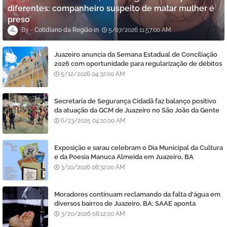
diferentes: companheiro suspeito de matar mulher é
preso
Cotidiano da Região
5/07/2026 11:57:00 AM
Juazeiro anuncia da Semana Estadual de Conciliação
2026 com oportunidade para regularização de débitos
5/12/2026 04:32:00 AM
Secretaria de Segurança Cidadã faz balanço positivo
da atuação da GCM de Juazeiro no São João da Gente
6/23/2025 04:10:00 AM
Exposição e sarau celebram o Dia Municipal da Cultura
e da Poesia Manuca Almeida em Juazeiro, BA
3/10/2026 06:32:00 AM
Moradores continuam reclamando da falta d'água em
diversos bairros de Juazeiro, BA; SAAE aponta
manutenção e lavagem de filtros
3/20/2026 08:12:00 AM